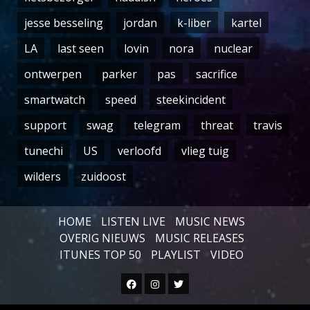
jesse besseling
jordan
k-liber
kartel
LA
last seen
lovin
nora
nuclear
ontwerpen
parker
pas
sacrifice
smartwatch
speed
steekincident
support
swag
telegram
threat
travis
tunechi
US
verloofd
vlieg tuig
wilders
zuidoost
HOME
LISTEN LIVE
MUSIC NEWS
OVERIG NIEUWS
MUSIC RELEASES
ITUNES TOP 50
PLAYLIST
VIDEO
Facebook
Instagram
Twitter