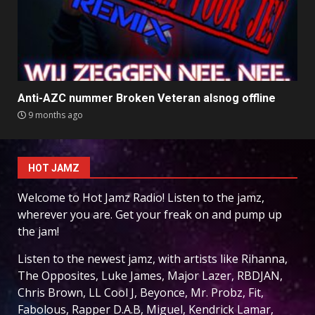
Anti-AZC nummer Broken Veteran alsnog offline
9 months ago
HOT JAMZ
Welcome to Hot Jamz Radio! Listen to the jamz,
wherever you are. Get your freak on and pump up
the jam!
Listen to the newest jamz, with artists like Rihanna,
The Opposites, Luke James, Major Lazer, RBDJAN,
Chris Brown, LL Cool J, Beyonce, Mr. Probz, Fit,
Fabolous, Rapper D.A.B, Miguel, Kendrick Lamar,