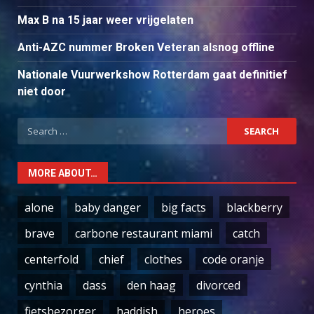
Max B na 15 jaar weer vrijgelaten
Anti-AZC nummer Broken Veteran alsnog offline
Nationale Vuurwerkshow Rotterdam gaat definitief
niet door
Search
for:
MORE ABOUT…
alone
baby danger
big facts
blackberry
brave
carbone restaurant miami
catch
centerfold
chief
clothes
code oranje
cynthia
dass
den haag
divorced
fietsbezorger
haddish
heroes