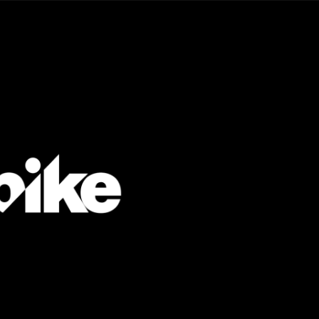
Taylor Swift officieel getrouwd met Travis
Kelce
1 month ago