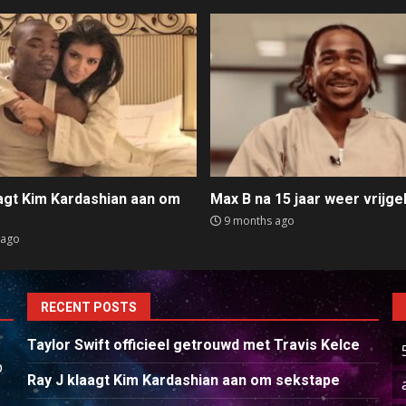
aagt Kim Kardashian aan om
Max B na 15 jaar weer vrijge
e
9 months ago
 ago
RECENT POSTS
Taylor Swift officieel getrouwd met Travis Kelce
p
Ray J klaagt Kim Kardashian aan om sekstape