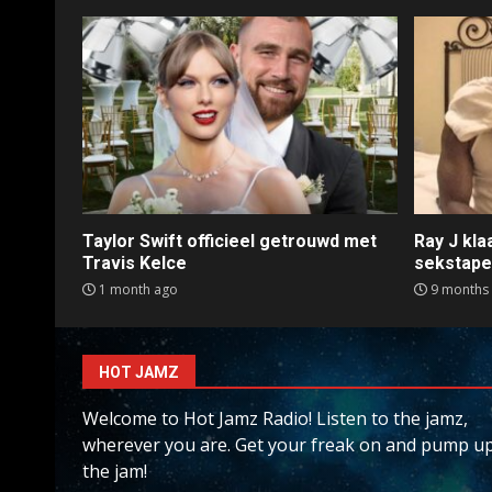
Taylor Swift officieel getrouwd met
Ray J kl
Travis Kelce
sekstap
1 month ago
9 months
HOT JAMZ
Welcome to Hot Jamz Radio! Listen to the jamz,
wherever you are. Get your freak on and pump u
the jam!