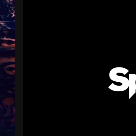
Treinkaartjes worden duurder,
abonnementen verdwijnen
9 months ago