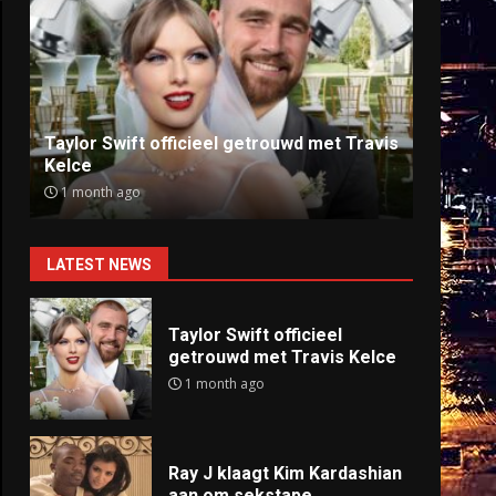
Ray J klaagt Kim Kardashian aan om
Anti
sekstape
offlin
9 months ago
9 mo
LATEST NEWS
Taylor Swift officieel
getrouwd met Travis Kelce
1 month ago
Ray J klaagt Kim Kardashian
aan om sekstape