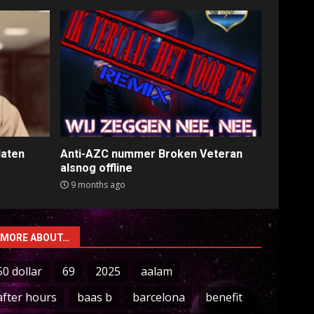
laten
Anti-AZC nummer Broken Veteran
alsnog offline
9 months ago
MORE ABOUT…
50 dollar
69
2025
aalam
after hours
baas b
barcelona
benefit