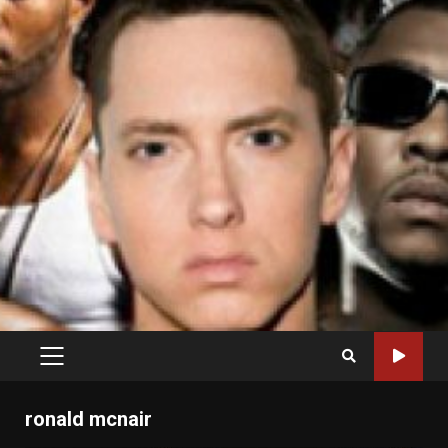
PRIMARY
MENU
ronald mcnair