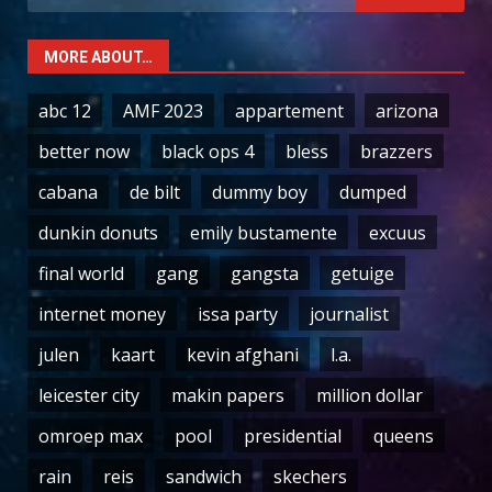
for:
MORE ABOUT…
abc 12
AMF 2023
appartement
arizona
better now
black ops 4
bless
brazzers
cabana
de bilt
dummy boy
dumped
dunkin donuts
emily bustamente
excuus
final world
gang
gangsta
getuige
internet money
issa party
journalist
julen
kaart
kevin afghani
l.a.
leicester city
makin papers
million dollar
omroep max
pool
presidential
queens
rain
reis
sandwich
skechers