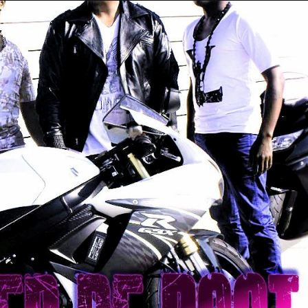
Taylor Swift officieel getrouwd met Travis
Kelce
1 month ago