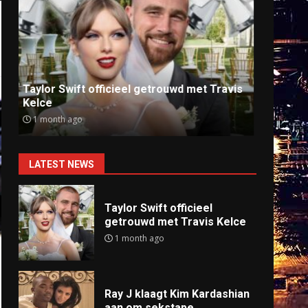
Ray J klaagt Kim Kardashian aan om
Anti
sekstape
offlin
9 months ago
9 mo
LATEST NEWS
Taylor Swift officieel
getrouwd met Travis Kelce
1 month ago
Ray J klaagt Kim Kardashian
aan om sekstape