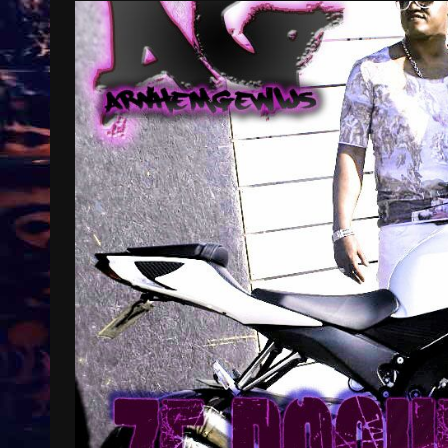
Treinkaartjes worden duurder,
abonnementen verdwijnen
9 months ago