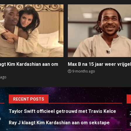
aagt Kim Kardashian aan om
Max B na 15 jaar weer vrijge
e
9 months ago
 ago
RECENT POSTS
Taylor Swift officieel getrouwd met Travis Kelce
p
Ray J klaagt Kim Kardashian aan om sekstape