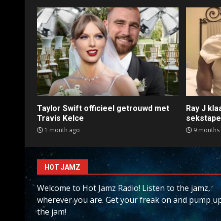
Taylor Swift officieel getrouwd met
Ray J kl
Travis Kelce
sekstap
1 month ago
9 months
HOT JAMZ
Welcome to Hot Jamz Radio! Listen to the jamz,
wherever you are. Get your freak on and pump u
the jam!