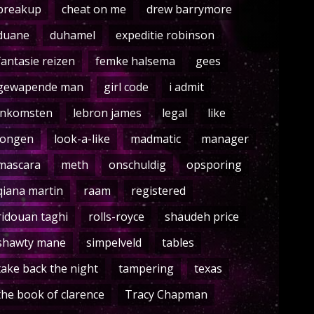
breakup
cheat on me
drew barrymore
duane
duhamel
expeditie robinson
fantasie reizen
femke halsema
gees
gewapende man
girl code
i admit
inkomsten
lebron james
legal
like
longen
look-a-like
madmatic
manager
mascara
meth
onschuldig
opsporing
qiana martin
raam
registered
ridouan taghi
rolls-royce
shaudeh price
shawty mane
simpelveld
tables
take back the night
tampering
texas
the book of clarence
Tracy Chapman