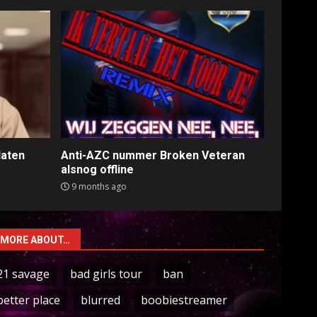
laten
Anti-AZC nummer Broken Veteran
alsnog offline
9 months ago
MORE ABOUT…
21 savage
bad girls tour
ban
better place
blurred
boobiestreamer