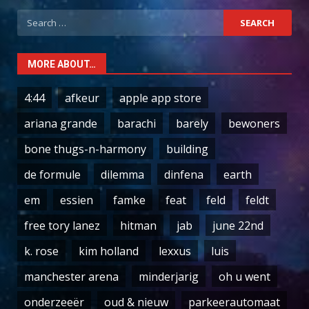
Search
for:
MORE ABOUT…
4:44
afkeur
apple app store
ariana grande
barachi
barely
bewoners
bone thugs-n-harmony
building
de formule
dilemma
dinfena
earth
em
essien
famke
feat
feld
feldt
free tory lanez
hitman
jab
june 22nd
k. rose
kim holland
lexxus
luis
manchester arena
minderjarig
oh u went
onderzeeër
oud & nieuw
parkeerautomaat