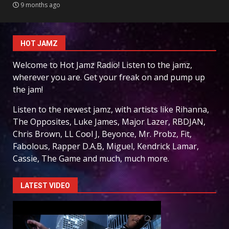
9 months ago
HOT JAMZ
Welcome to Hot Jamz Radio! Listen to the jamz,
wherever you are. Get your freak on and pump up
the jam!
Listen to the newest jamz, with artists like Rihanna,
The Opposites, Luke James, Major Lazer, RBDJAN,
Chris Brown, LL Cool J, Beyonce, Mr. Probz, Fit,
Fabolous, Rapper D.A.B, Miguel, Kendrick Lamar,
Cassie, The Game and much, much more.
LATEST VIDEO