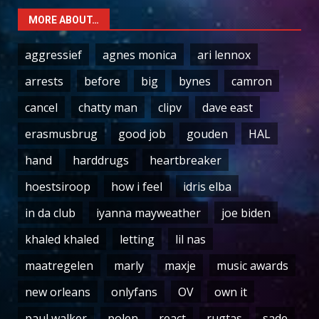
MORE ABOUT…
aggressief
agnes monica
ari lennox
arrests
before
big
bynes
camron
cancel
chatty man
clipv
dave east
erasmusbrug
good job
gouden
HAL
hand
harddrugs
heartbreaker
hoestsiroop
how i feel
idris elba
in da club
iyanna mayweather
joe biden
khaled khaled
letting
lil nas
maatregelen
marly
maxje
music awards
new orleans
onlyfans
OV
own it
paul walker
polen
react
rugtas
sade