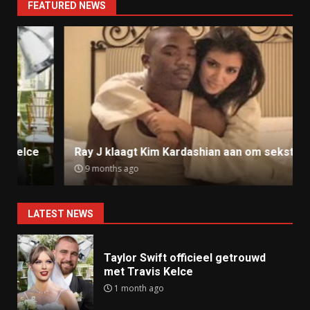
FEATURED NEWS
Ray J klaagt Kim Kardashian aan om sekstape
9 months ago
LATEST NEWS
Taylor Swift officieel getrouwd
met Travis Kelce
1 month ago