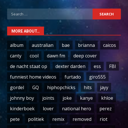
Search
for:
MORE ABOUT…
album
australian
bae
brianna
caicos
canty
cool
dawn fm
deep cover
de nacht staat op
dexter darden
ess
FBI
funniest home videos
furtado
giro555
gordel
GQ
hiphopchicks
hits
jayy
johnny boy
joints
joke
kanye
khloe
kinderboek
lover
national hero
perez
pete
politiek
remix
removed
riot