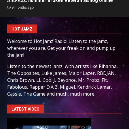
Anti-AZC nummer Broken Veteran alsnog offline
9 months ago
HOT JAMZ
Welcome to Hot Jamz Radio! Listen to the jamz,
wherever you are. Get your freak on and pump up
the jam!
Listen to the newest jamz, with artists like Rihanna,
The Opposites, Luke James, Major Lazer, RBDJAN,
Chris Brown, LL Cool J, Beyonce, Mr. Probz, Fit,
Fabolous, Rapper D.A.B, Miguel, Kendrick Lamar,
Cassie, The Game and much, much more.
LATEST VIDEO