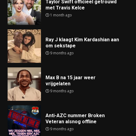
Taylor Swift officieel getrouwd
met Travis Kelce
1 month ago
Ray J klaagt Kim Kardashian aan
om sekstape
9 months ago
Max B na 15 jaar weer
vrijgelaten
9 months ago
Anti-AZC nummer Broken
Veteran alsnog offline
9 months ago