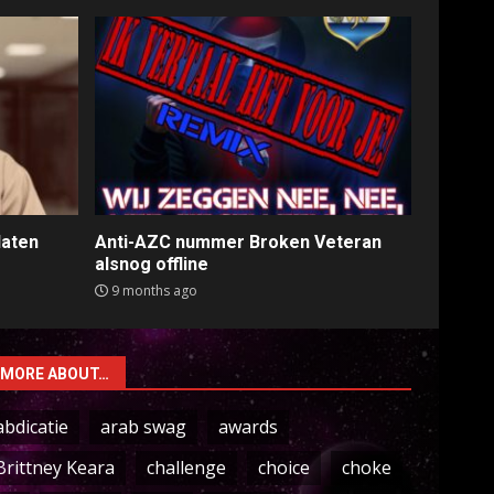
laten
Anti-AZC nummer Broken Veteran
alsnog offline
9 months ago
MORE ABOUT…
abdicatie
arab swag
awards
Brittney Keara
challenge
choice
choke