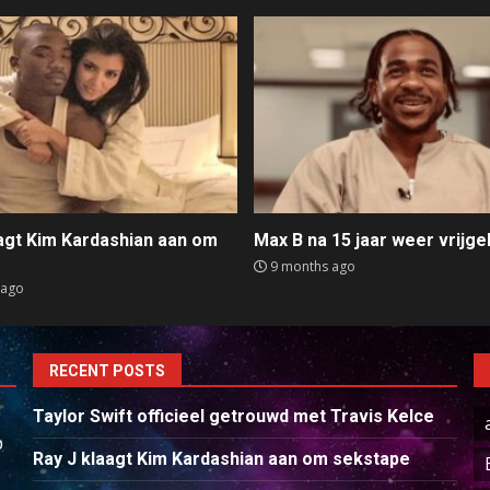
aagt Kim Kardashian aan om
Max B na 15 jaar weer vrijge
e
9 months ago
 ago
RECENT POSTS
Taylor Swift officieel getrouwd met Travis Kelce
p
Ray J klaagt Kim Kardashian aan om sekstape