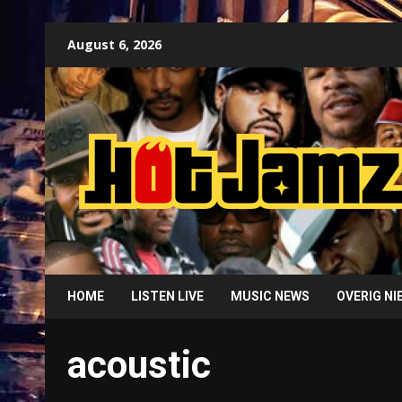
Skip
August 6, 2026
to
content
HOME
LISTEN LIVE
MUSIC NEWS
OVERIG N
acoustic