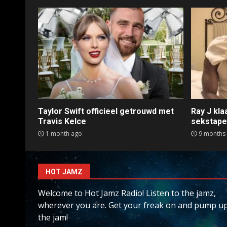
Taylor Swift officieel getrouwd met
Ray J kl
Travis Kelce
sekstap
1 month ago
9 months
HOT JAMZ
Welcome to Hot Jamz Radio! Listen to the jamz,
wherever you are. Get your freak on and pump u
the jam!