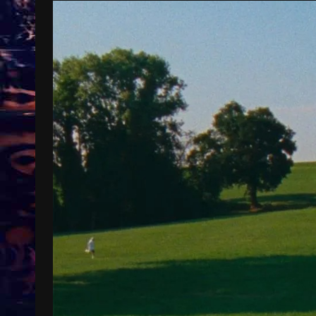
Treinkaartjes worden duurder,
abonnementen verdwijnen
9 months ago