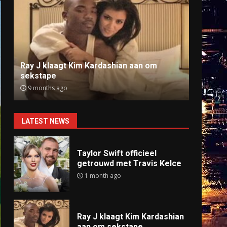
Ray J klaagt Kim Kardashian aan om
Anti
sekstape
offlin
9 months ago
9 mo
LATEST NEWS
Taylor Swift officieel
getrouwd met Travis Kelce
1 month ago
Ray J klaagt Kim Kardashian
aan om sekstape