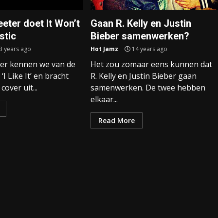
eter doet It Won’t
Gaan R. Kelly en Justin
stic
Bieber samenwerken?
3 years ago
Hot Jamz
14 years ago
ter kennen we van de
Het zou zomaar eens kunnen dat
‘I Like It’ en bracht
R. Kelly en Justin Bieber gaan
over uit...
samenwerken. De twee hebben
elkaar...
Read More