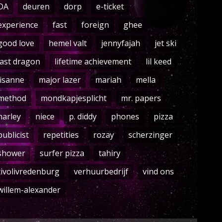
DA
deuren
dorp
e-ticket
experience
fast
foreign
ghee
good love
hemel valt
jennyfajah
jet ski
last dragon
lifetime achievement
lil keed
lisanne
major lazer
mariah
mella
method
mondkapjesplicht
mr. papers
narley
niece
p. diddy
phones
pizza
publicist
repetities
rozay
scherzinger
shower
surfer pizza
tahiry
tivolivredenburg
verhuurbedrijf
vind ons
willem-alexander