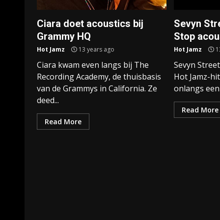
Ciara doet acoustics bij
Sevyn Stre
Grammy HQ
Stop acou
Hot Jamz
13 years ago
Hot Jamz
1
Ciara kwam even langs bij The
Sevyn Stree
Recording Academy, de thuisbasis
Hot Jamz-hit 
van de Grammys in California. Ze
onlangs een c
deed...
Read More
Read More