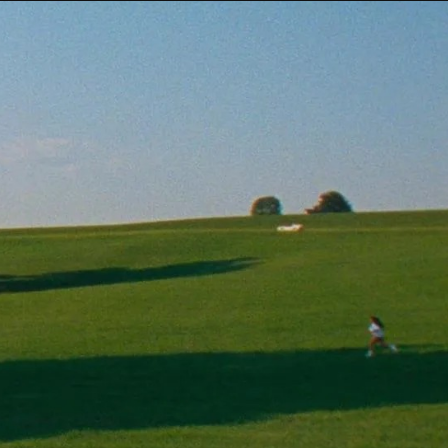
Taylor Swift officieel getrouwd met Travis
Kelce
1 month ago