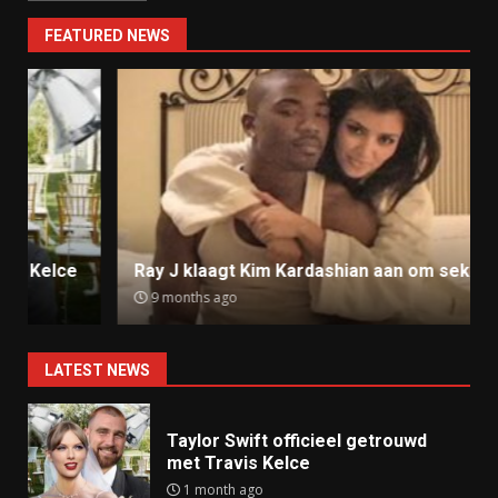
FEATURED NEWS
Ray J klaagt Kim Kardashian aan om sekstape
9 months ago
LATEST NEWS
Taylor Swift officieel getrouwd
met Travis Kelce
1 month ago