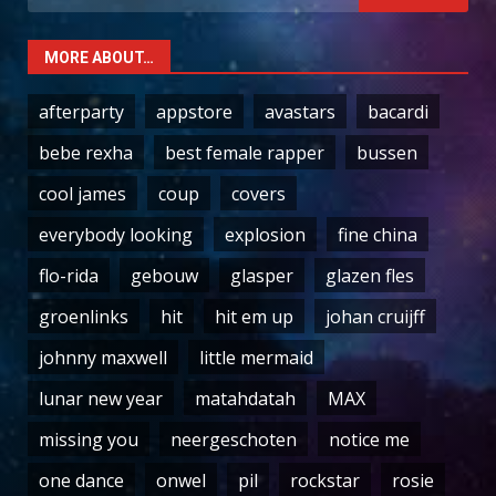
for:
MORE ABOUT…
afterparty
appstore
avastars
bacardi
bebe rexha
best female rapper
bussen
cool james
coup
covers
everybody looking
explosion
fine china
flo-rida
gebouw
glasper
glazen fles
groenlinks
hit
hit em up
johan cruijff
johnny maxwell
little mermaid
lunar new year
matahdatah
MAX
missing you
neergeschoten
notice me
one dance
onwel
pil
rockstar
rosie