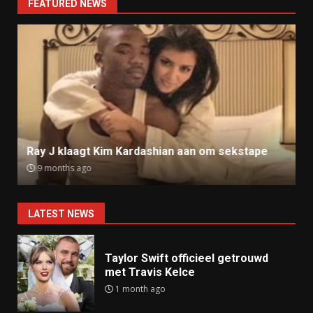
FEATURED NEWS
Ray J klaagt Kim Kardashian aan om sekstape
9 months ago
LATEST NEWS
Taylor Swift officieel getrouwd
met Travis Kelce
1 month ago