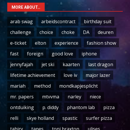
MORE ABOUT…
arab swag
arbeidscontract
birthday suit
challenge
choice
choke
DA
deuren
e-ticket
elton
experience
fashion show
fast
foreign
good love
iphone
jennyfajah
jet ski
kaarten
last dragon
lifetime achievement
love iv
major lazer
mariah
method
mondkapjesplicht
mr. papers
mtvvma
narley
niece
ontduiking
p. diddy
phantom lab
pizza
relli
skye holland
spastic
surfer pizza
tahiry
tapes
toni braxton
ulises