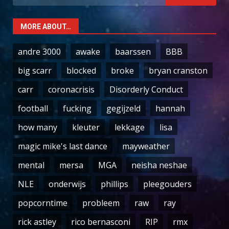
for:
MORE ABOUT…
andre 3000
awake
baarssen
BBB
big scarr
blocked
broke
bryan cranston
carr
coronacrisis
Disorderly Conduct
football
fucking
gegijzeld
hannah
how many
kleuter
lekkage
lisa
magic mike's last dance
mayweather
mental
mersa
MGA
neisha neshae
NLE
onderwijs
phillips
pleegouders
popcorntime
probleem
raw
ray
rick astley
rico bernasconi
RIP
rmx