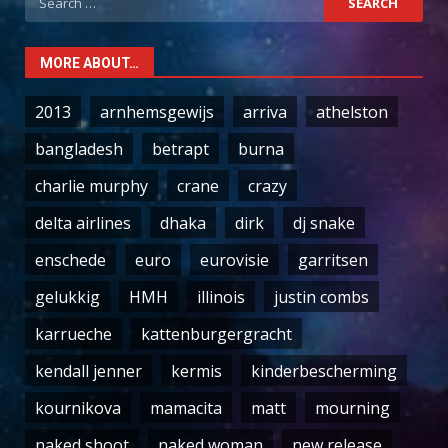
for:
MORE ABOUT…
2013
arnhemsgewijs
arriva
athelston
bangladesh
betrapt
burna
charlie murphy
crane
crazy
delta airlines
dhaka
dirk
dj snake
enschede
euro
eurovisie
garritsen
gelukkig
HMH
illinois
justin combs
karrueche
kattenburgergracht
kendall jenner
kermis
kinderbescherming
kournikova
mamacita
matt
mourning
naked shoot
naked woman
new release