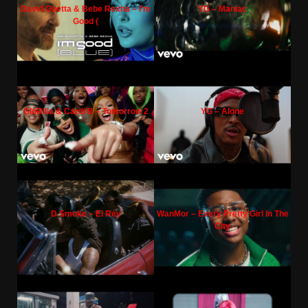
David Guetta & Bebe Rexha – I’m
YG – Maniac
Good (
GloRilla & Cardi B – Tomorrow 2
YG – Alone
D Smoke – El Rey
WanMor – Every Pretty Girl In The
City