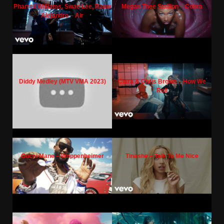
Pharrell Williams, Swae Lee, Rauw
Megan Thee Stallion – Cobra
Alejandro – Air
Diddy Medley (MTV VMA 2023)
Ciara & Chris Brown – How We
Roll
Gucci Mane – Woppenheimer
Tinashe – Talk To Me Nice