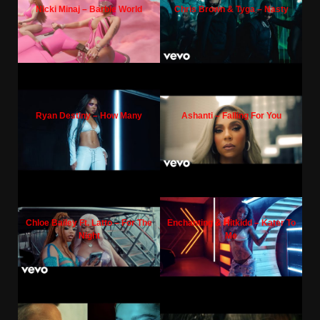
Nicki Minaj – Barbie World
Chris Brown & Tyga – Nasty
Ryan Destiny – How Many
Ashanti – Falling For You
Chloe Bailey Ft. Latto – For The
Enchanting & Hitkidd – Kater To
Night
Me