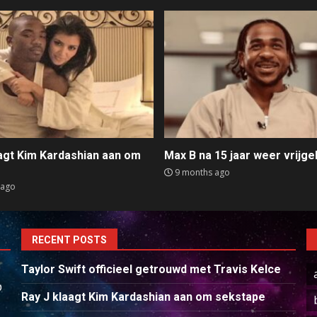
aagt Kim Kardashian aan om
Max B na 15 jaar weer vrijge
e
9 months ago
 ago
RECENT POSTS
Taylor Swift officieel getrouwd met Travis Kelce
p
Ray J klaagt Kim Kardashian aan om sekstape