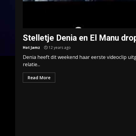
Stelletje Denia en El Manu dro
Hot Jamz
12 years ago
Denia heeft dit weekend haar eerste videoclip uitge
relatie...
Read More