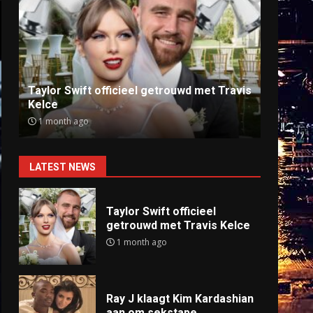
Ray J klaagt Kim Kardashian aan om
Anti
sekstape
offlin
9 months ago
9 mo
LATEST NEWS
Taylor Swift officieel
getrouwd met Travis Kelce
1 month ago
Ray J klaagt Kim Kardashian
aan om sekstape