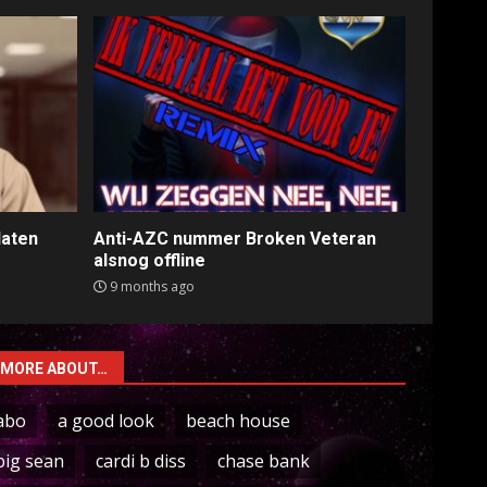
laten
Anti-AZC nummer Broken Veteran
alsnog offline
9 months ago
MORE ABOUT…
abo
a good look
beach house
big sean
cardi b diss
chase bank