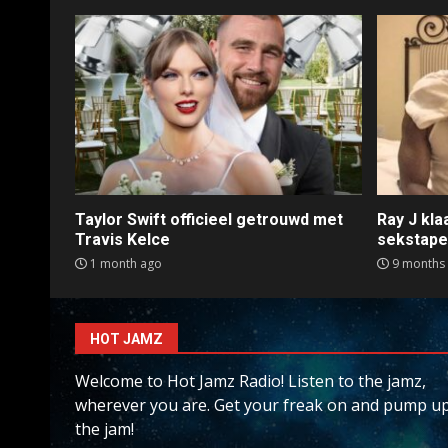
Taylor Swift officieel getrouwd met
Ray J kl
Travis Kelce
sekstap
1 month ago
9 months
HOT JAMZ
Welcome to Hot Jamz Radio! Listen to the jamz,
wherever you are. Get your freak on and pump u
the jam!