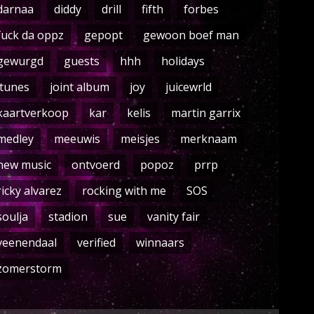
darnaa
diddy
drill
fifth
forbes
fuck da oppz
gepopt
gewoon boef man
gewurgd
guests
hhh
holidays
itunes
joint album
joy
juicewrld
kaartverkoop
kar
kelis
martin garrix
medley
meeuwis
meisjes
merknaam
new music
ontvoerd
popoz
prrp
ricky alvarez
rocking with me
SOS
soulja
stadion
sue
vanity fair
veenendaal
verified
winnaars
zomerstorm