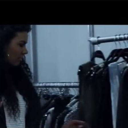
Taylor Swift officieel getrouwd met Travis
Kelce
1 month ago