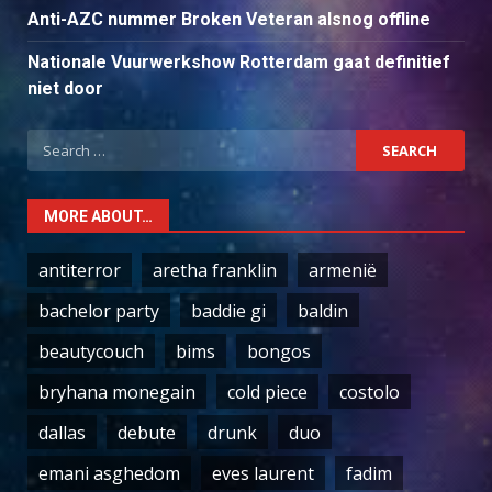
Anti-AZC nummer Broken Veteran alsnog offline
Nationale Vuurwerkshow Rotterdam gaat definitief
niet door
Search
for:
MORE ABOUT…
antiterror
aretha franklin
armenië
bachelor party
baddie gi
baldin
beautycouch
bims
bongos
bryhana monegain
cold piece
costolo
dallas
debute
drunk
duo
emani asghedom
eves laurent
fadim