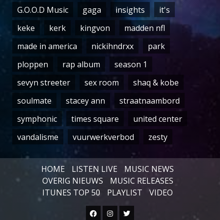
G.O.O.D Music
gaga
insights
it's
keke
kerk
kingvon
madden nfl
made in america
nickihndrxx
park
ploppen
rap album
season 1
sevyn streeter
sex room
shaq & kobe
soulmate
stacey ann
straatnaambord
symphonic
times square
united center
vandalisme
vuurwerkverbod
zesty
HOME
LISTEN LIVE
MUSIC NEWS
OVERIG NIEUWS
MUSIC RELEASES
ITUNES TOP 50
PLAYLIST
VIDEO
Facebook
Instagram
Twitter