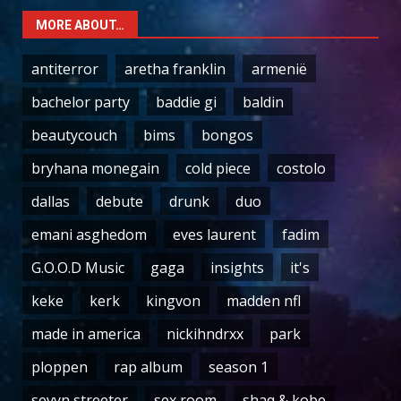
MORE ABOUT…
antiterror
aretha franklin
armenië
bachelor party
baddie gi
baldin
beautycouch
bims
bongos
bryhana monegain
cold piece
costolo
dallas
debute
drunk
duo
emani asghedom
eves laurent
fadim
G.O.O.D Music
gaga
insights
it's
keke
kerk
kingvon
madden nfl
made in america
nickihndrxx
park
ploppen
rap album
season 1
sevyn streeter
sex room
shaq & kobe