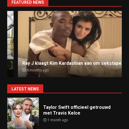
FEATURED NEWS
Ray J klaagt Kim Kardashian aan om sekstape
9 months ago
LATEST NEWS
Taylor Swift officieel getrouwd
met Travis Kelce
1 month ago