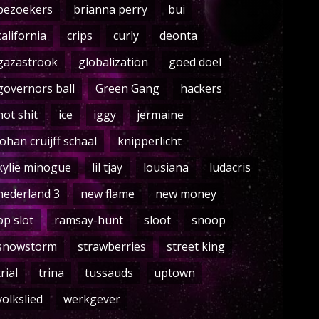
bezoekers
brianna perry
bui
california
crips
curly
deonta
gazastrook
globalization
goed doel
governors ball
Green Gang
hackers
hot shit
ice
iggy
jermaine
johan cruijff schaal
knipperlicht
kylie minogue
lil tjay
lousiana
ludacris
nederland 3
new flame
new money
op slot
ramsay-hunt
sloot
snoop
snowstorm
strawberries
street king
trial
trina
tussauds
uptown
volkslied
werkgever