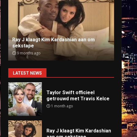
Ray J klaagt Kim Kardashian aan om
Anti
sekstape
offlin
9 months ago
9 mo
LATEST NEWS
Taylor Swift officieel
getrouwd met Travis Kelce
1 month ago
Ray J klaagt Kim Kardashian
aan om sekstape