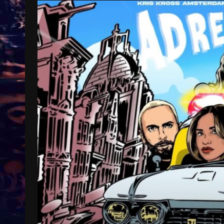
Treinkaartjes worden duurder,
abonnementen verdwijnen
9 months ago