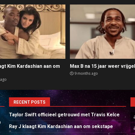
aagt Kim Kardashian aan om
Max B na 15 jaar weer vrijge
e
9 months ago
 ago
RECENT POSTS
Taylor Swift officieel getrouwd met Travis Kelce
p
Ray J klaagt Kim Kardashian aan om sekstape