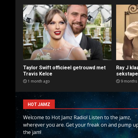
Taylor Swift officieel getrouwd met
Ray J kl
Travis Kelce
sekstap
1 month ago
9 months
HOT JAMZ
Welcome to Hot Jamz Radio! Listen to the jamz,
wherever you are. Get your freak on and pump u
the jam!