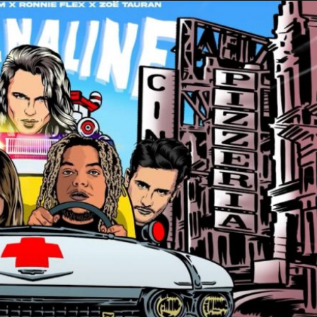
Taylor Swift officieel getrouwd met Travis
Kelce
1 month ago