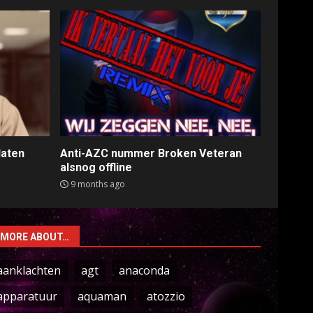
laten
Anti-AZC nummer Broken Veteran
alsnog offline
9 months ago
MORE ABOUT…
aanklachten
agt
anaconda
apparatuur
aquaman
atozzio