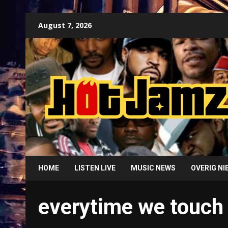
Skip
August 7, 2026
to
content
HOME
LISTEN LIVE
MUSIC NEWS
OVERIG N
everytime we touch