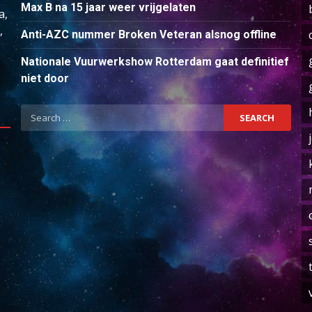
Max B na 15 jaar weer vrijgelaten
a,
,
Anti-AZC nummer Broken Veteran alsnog offline
Nationale Vuurwerkshow Rotterdam gaat definitief
niet door
Search
for: