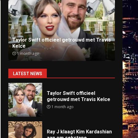
Ray J klaagt Kim Kardashian aan om
Anti
sekstape
offlin
9 months ago
9 mo
LATEST NEWS
Taylor Swift officieel
getrouwd met Travis Kelce
1 month ago
Ray J klaagt Kim Kardashian
aan om sekstape