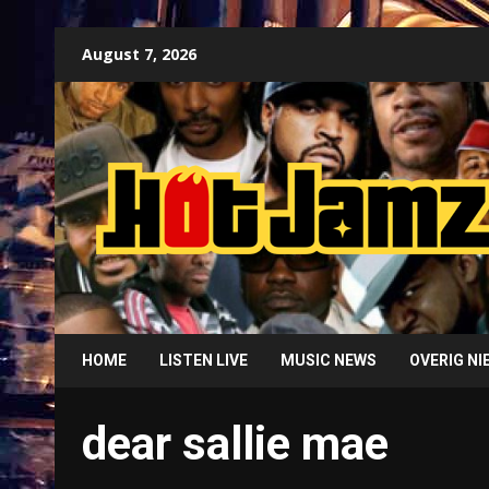
Skip
August 7, 2026
to
content
HOME
LISTEN LIVE
MUSIC NEWS
OVERIG N
dear sallie mae