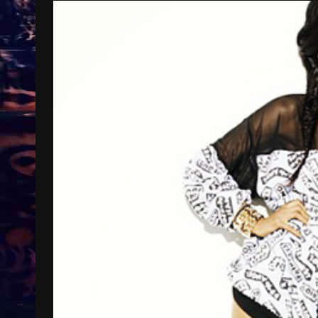
Treinkaartjes worden duurder,
abonnementen verdwijnen
9 months ago