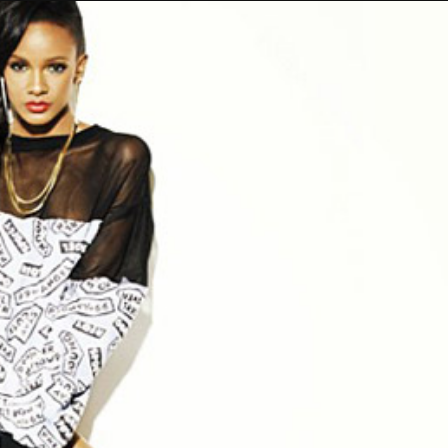
Taylor Swift officieel getrouwd met Travis
Kelce
1 month ago