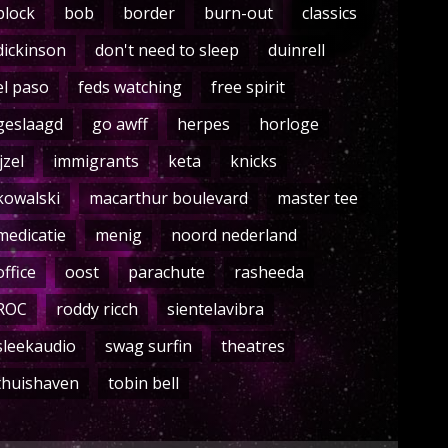
block
bob
border
burn-out
classics
dickinson
don't need to sleep
duinrell
el paso
feds watching
free spirit
geslaagd
go awff
herpes
horloge
ijzel
immigrants
keta
knicks
kowalski
macarthur boulevard
master tee
medicatie
menig
noord nederland
office
oost
parachute
rasheeda
ROC
roddy ricch
sientelavibra
sleekaudio
swag surfin
theatres
thuishaven
tobin bell