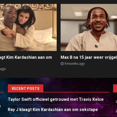
aagt Kim Kardashian aan om
Max B na 15 jaar weer vrijge
e
9 months ago
 ago
RECENT POSTS
Taylor Swift officieel getrouwd met Travis Kelce
p
Ray J klaagt Kim Kardashian aan om sekstape