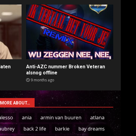
laten
Anti-AZC nummer Broken Veteran
alsnog offline
9 months ago
MORE ABOUT…
alesso
ania
armin van buuren
atlana
aubrey
back 2 life
barkie
bay dreams