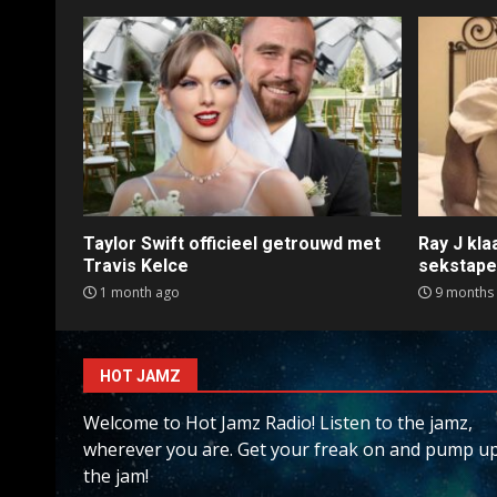
Taylor Swift officieel getrouwd met
Ray J kl
Travis Kelce
sekstap
1 month ago
9 months
HOT JAMZ
Welcome to Hot Jamz Radio! Listen to the jamz,
wherever you are. Get your freak on and pump u
the jam!