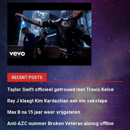
RECENT POSTS
Taylor Swift officieel getrouwd met Travis Kelce
Ray J klaagt Kim Kardashian aan om sekstape
Max B na 15 jaar weer vrijgelaten
Anti-AZC nummer Broken Veteran alsnog offline