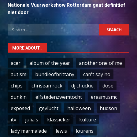
Nationale Vuurwerkshow Rotterdam gaat definitief
niet door
Search
for:
MORE ABOUT…
acer
album of the year
another one of me
autism
bundleofbrittany
can't say no
chips
chrisean rock
dj chuckie
dose
dunkin
elfstedenzwemtocht
erasmusmc
exposed
gevlucht
halloween
hudson
itv
julia's
klassieker
kulture
lady marmalade
lewis
lourens