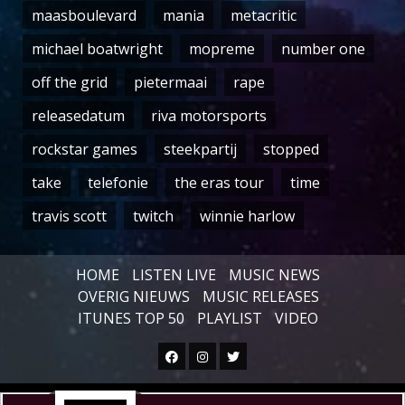
maasboulevard
mania
metacritic
michael boatwright
mopreme
number one
off the grid
pietermaai
rape
releasedatum
riva motorsports
rockstar games
steekpartij
stopped
take
telefonie
the eras tour
time
travis scott
twitch
winnie harlow
HOME
LISTEN LIVE
MUSIC NEWS
OVERIG NIEUWS
MUSIC RELEASES
ITUNES TOP 50
PLAYLIST
VIDEO
Facebook
Instagram
Twitter
Copyright © All rights reserved.
|