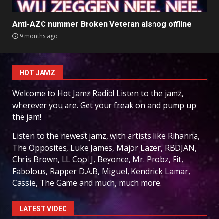
Anti-AZC nummer Broken Veteran alsnog offline
9 months ago
HOT JAMZ
Welcome to Hot Jamz Radio! Listen to the jamz,
wherever you are. Get your freak on and pump up
the jam!
Listen to the newest jamz, with artists like Rihanna,
The Opposites, Luke James, Major Lazer, RBDJAN,
Chris Brown, LL Cool J, Beyonce, Mr. Probz, Fit,
Fabolous, Rapper D.A.B, Miguel, Kendrick Lamar,
Cassie, The Game and much, much more.
LATEST VIDEO