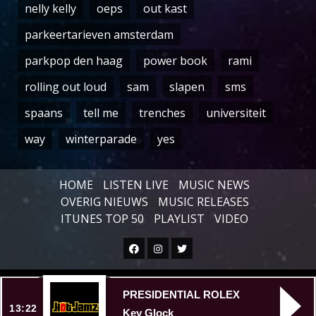
nelly kelly
oeps
out kast
parkeertarieven amsterdam
parkpop den haag
power book
rami
rolling out loud
sam
slapen
sms
spaans
tell me
trenches
universiteit
way
winterparade
yes
HOME
LISTEN LIVE
MUSIC NEWS
OVERIG NIEUWS
MUSIC RELEASES
ITUNES TOP 50
PLAYLIST
VIDEO
Facebook
Instagram
Twitter
Copyright © All rights reserved.
|
PRESIDENTIAL ROLEX
13:22
Key Glock