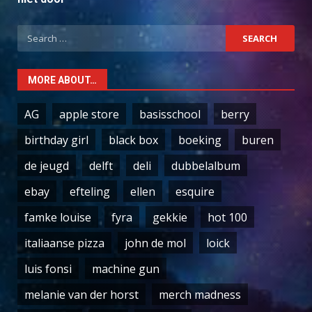
Search
for:
MORE ABOUT…
AG
apple store
basisschool
berry
birthday girl
black box
boeking
buren
de jeugd
delft
deli
dubbelalbum
ebay
efteling
ellen
esquire
famke louise
fyra
gekkie
hot 100
italiaanse pizza
john de mol
loick
luis fonsi
machine gun
melanie van der horst
merch madness