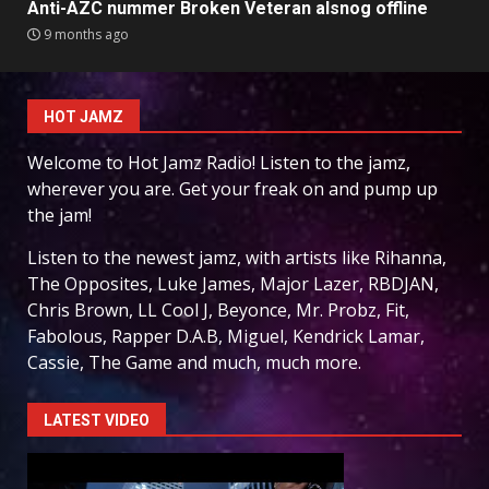
Anti-AZC nummer Broken Veteran alsnog offline
9 months ago
HOT JAMZ
Welcome to Hot Jamz Radio! Listen to the jamz,
wherever you are. Get your freak on and pump up
the jam!
Listen to the newest jamz, with artists like Rihanna,
The Opposites, Luke James, Major Lazer, RBDJAN,
Chris Brown, LL Cool J, Beyonce, Mr. Probz, Fit,
Fabolous, Rapper D.A.B, Miguel, Kendrick Lamar,
Cassie, The Game and much, much more.
LATEST VIDEO