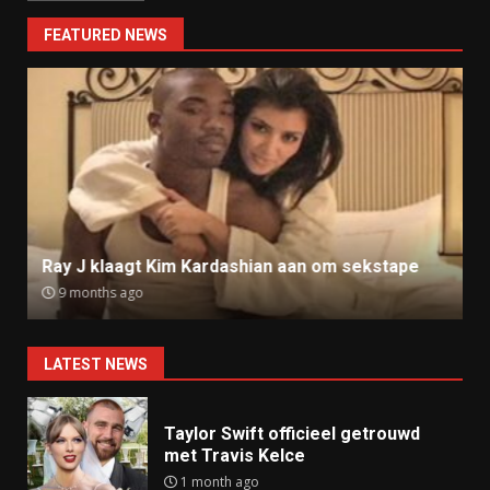
FEATURED NEWS
Ray J klaagt Kim Kardashian aan om sekstape
9 months ago
LATEST NEWS
Taylor Swift officieel getrouwd
met Travis Kelce
1 month ago