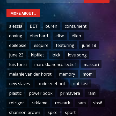
for:
MORE ABOUT…
alessia
BET
buren
consument
doxing
eberhard
elise
ellen
epilepsie
esquire
featuring
june 18
june 22
kipfilet
loick
love song
luis fonsi
marokkanencollectief
massari
melanie van der horst
memory
momi
new slaves
onderzeeboot
out kast
plastic
power book
primavera
rami
reiziger
reklame
roseark
sam
sbs6
shannon brown
spice
sport