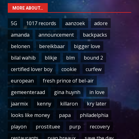
MORE ABOUT…
5G
1017 records
aanzoek
adore
amanda
announcement
backpacks
belonen
bereikbaar
bigger love
bilal wahib
blikje
blm
bound 2
certified lover boy
cookie
curfew
european
fresh prince of bel-air
gemeenteraad
gina huynh
in love
jaarmix
kenny
killaron
kry later
looks like money
papa
philadelphia
playon
prostituee
purp
recovery
restaurants
ryan breaux
save the day