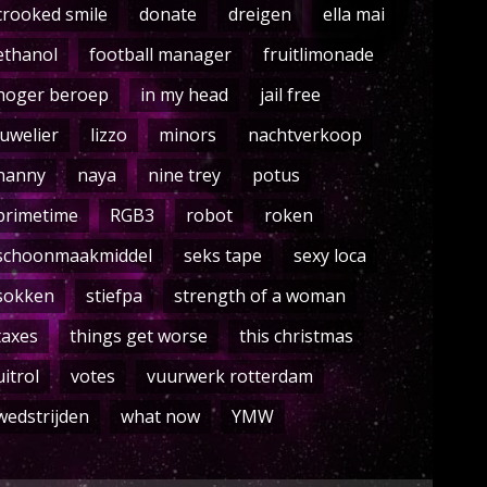
crooked smile
donate
dreigen
ella mai
ethanol
football manager
fruitlimonade
hoger beroep
in my head
jail free
juwelier
lizzo
minors
nachtverkoop
nanny
naya
nine trey
potus
primetime
RGB3
robot
roken
schoonmaakmiddel
seks tape
sexy loca
sokken
stiefpa
strength of a woman
taxes
things get worse
this christmas
uitrol
votes
vuurwerk rotterdam
wedstrijden
what now
YMW