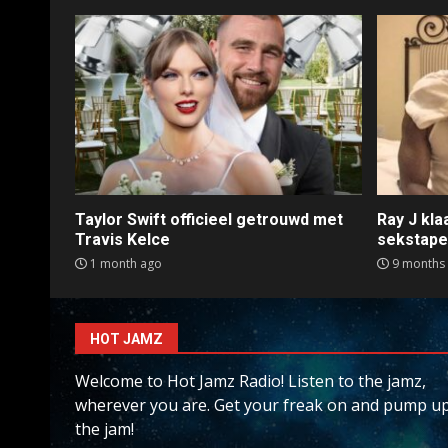
Taylor Swift officieel getrouwd met
Ray J kl
Travis Kelce
sekstap
1 month ago
9 months
HOT JAMZ
Welcome to Hot Jamz Radio! Listen to the jamz,
wherever you are. Get your freak on and pump u
the jam!