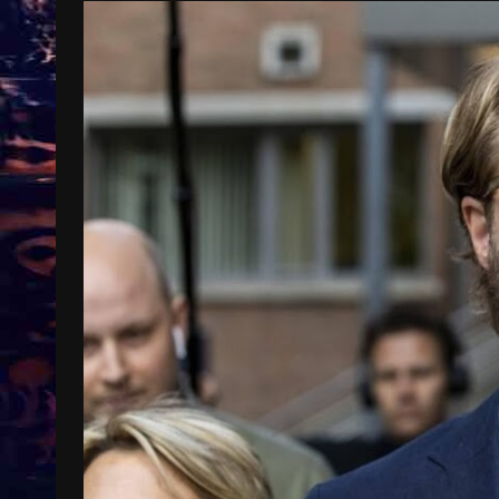
Treinkaartjes worden duurder,
abonnementen verdwijnen
9 months ago