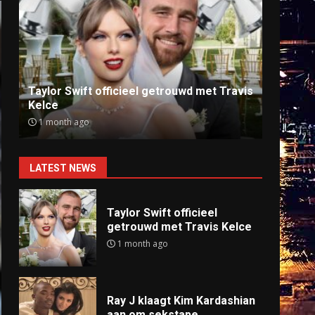
Ray J klaagt Kim Kardashian aan om
Anti
sekstape
offlin
9 months ago
9 mo
LATEST NEWS
Taylor Swift officieel
getrouwd met Travis Kelce
1 month ago
Ray J klaagt Kim Kardashian
aan om sekstape