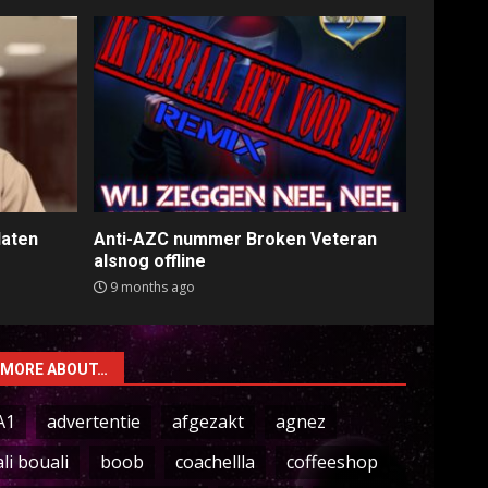
laten
Anti-AZC nummer Broken Veteran
alsnog offline
9 months ago
MORE ABOUT…
A1
advertentie
afgezakt
agnez
ali bouali
boob
coachellla
coffeeshop