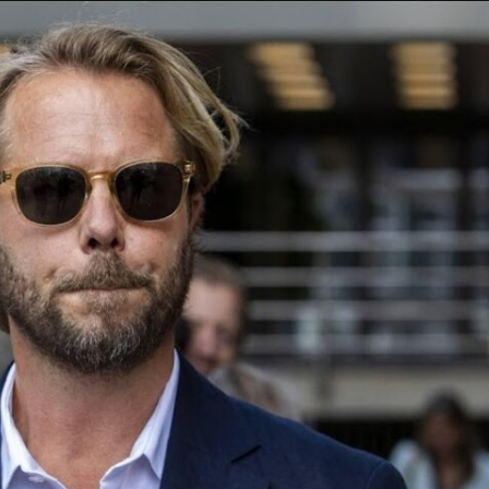
Taylor Swift officieel getrouwd met Travis
Kelce
1 month ago