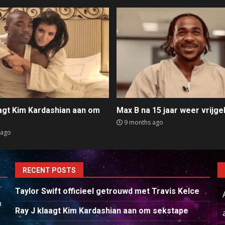
aagt Kim Kardashian aan om
Max B na 15 jaar weer vrijge
e
9 months ago
 ago
RECENT POSTS
Taylor Swift officieel getrouwd met Travis Kelce
p
Ray J klaagt Kim Kardashian aan om sekstape