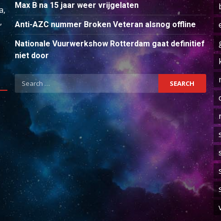
Max B na 15 jaar weer vrijgelaten
a,
,
Anti-AZC nummer Broken Veteran alsnog offline
Nationale Vuurwerkshow Rotterdam gaat definitief
niet door
Search
for: