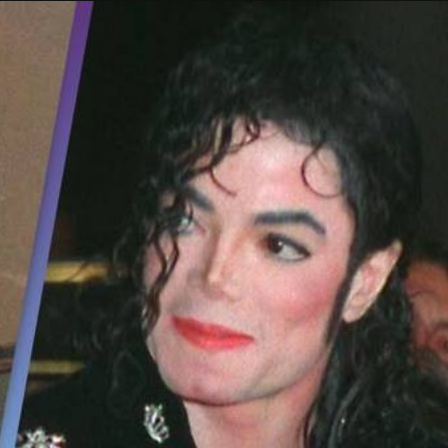
Taylor Swift officieel getrouwd met Travis
Kelce
1 month ago