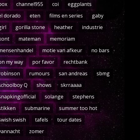
box
channel955
coi
eggplants
el dorado
eten
films en series
gaby
girl
gorilla stone
heather
industrie
kont
mateman
memoriam
mensenhandel
motie van afkeur
no bars
on my way
por favor
rechtbank
robinson
rumours
san andreas
sbmg
schoolboy Q
shows
skrraaaa
snapkingofficial
solange
stephens
stikken
submarine
summer too hot
swish swish
tafels
tour dates
vannacht
zomer