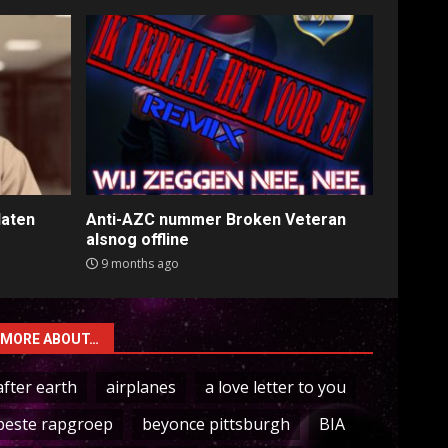
laten
Anti-AZC nummer Broken Veteran
alsnog offline
9 months ago
MORE ABOUT…
after earth
airplanes
a love letter to you
beste rapgroep
beyonce pittsburgh
BIA