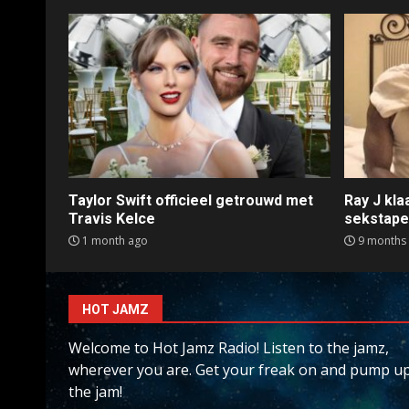
Taylor Swift officieel getrouwd met
Ray J kl
Travis Kelce
sekstap
1 month ago
9 months
HOT JAMZ
Welcome to Hot Jamz Radio! Listen to the jamz,
wherever you are. Get your freak on and pump u
the jam!