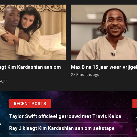
aagt Kim Kardashian aan om
Max B na 15 jaar weer vrijge
e
9 months ago
 ago
RECENT POSTS
Taylor Swift officieel getrouwd met Travis Kelce
p
Ray J klaagt Kim Kardashian aan om sekstape