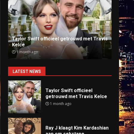
Ray J klaagt Kim Kardashian aan om
Anti
sekstape
offlin
9 months ago
9 mo
LATEST NEWS
Taylor Swift officieel
getrouwd met Travis Kelce
1 month ago
Ray J klaagt Kim Kardashian
aan om sekstape