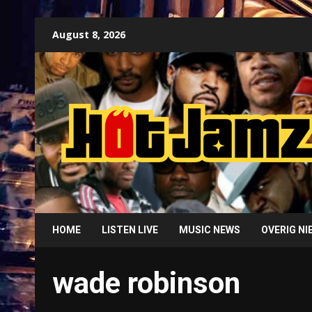
Skip
August 8, 2026
to
content
HOME
LISTEN LIVE
MUSIC NEWS
OVERIG N
wade robinson