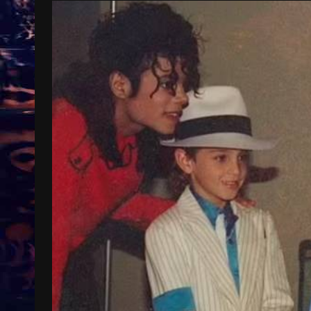
Treinkaartjes worden duurder,
abonnementen verdwijnen
9 months ago