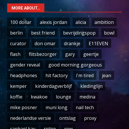
MORE ABOUT…
100 dollar
alexis jordan
alicia
ambition
berlin
best friend
bevrijdingspop
bowl
curator
don omar
drankje
E11EVEN
flash
flitsbezorger
gary
geertje
gender reveal
good morning gorgeous
headphones
hit factory
i'm tired
jean
kemper
kinderdagverblijf
kledinglijn
koffie
kwakoe
lounge
medina
mike posner
muni long
nail tech
nederlandse versie
ontslag
proxy
raphael kay
retire
row