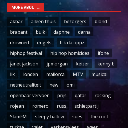
MORE ABOUT…
akbar
alleen thuis
bezorgers
blond
brabant
buik
daphne
darna
drowned
engels
fck da oppz
hiphop festival
hip hop homicides
ifone
janet jackson
jpmorgan
keizer
kenny b
lik
londen
mallorca
MTV
musical
netneutraliteit
new
omi
openbaar vervoer
prijs
qatar
rocking
rojean
romero
russ
schietpartij
SlamFM
sleepy hallow
sues
the cool
turkse
valet
varkensvlees
weer