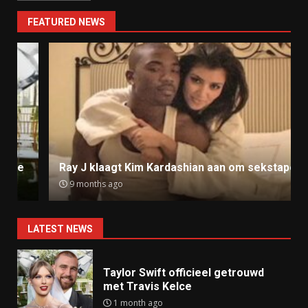
FEATURED NEWS
Ray J klaagt Kim Kardashian aan om sekstape
9 months ago
LATEST NEWS
Taylor Swift officieel getrouwd
met Travis Kelce
1 month ago