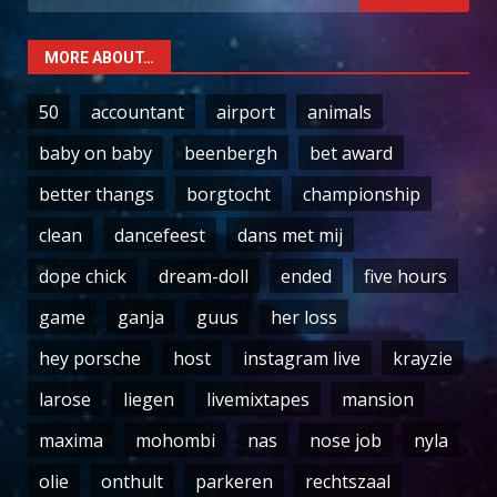
for:
MORE ABOUT…
50
accountant
airport
animals
baby on baby
beenbergh
bet award
better thangs
borgtocht
championship
clean
dancefeest
dans met mij
dope chick
dream-doll
ended
five hours
game
ganja
guus
her loss
hey porsche
host
instagram live
krayzie
larose
liegen
livemixtapes
mansion
maxima
mohombi
nas
nose job
nyla
olie
onthult
parkeren
rechtszaal