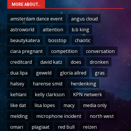
MORE ABOUT…
amsterdam dance event
angus cloud
astroworld
attention
b.b king
beautykatera
bosstop
chaotic
ciara pregnant
competition
conversation
creditcard
david katz
does
dronken
dua lipa
geweld
gloria allred
gras
halsey
harense smid
herdenking
kehlani
kelly clarkson
KPN netwerk
like dat
lisa lopes
macy
media only
melding
microphone incident
north west
omari
plagiaat
red bull
reizen