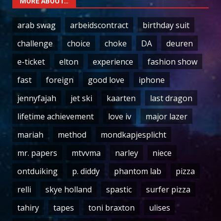
MORE ABOUT…
arab swag
arbeidscontract
birthday suit
challenge
choice
choke
DA
deuren
e-ticket
elton
experience
fashion show
fast
foreign
good love
iphone
jennyfajah
jet ski
kaarten
last dragon
lifetime achievement
love iv
major lazer
mariah
method
mondkapjesplicht
mr. papers
mtvvma
narley
niece
ontduiking
p. diddy
phantom lab
pizza
relli
skye holland
spastic
surfer pizza
tahiry
tapes
toni braxton
ulises