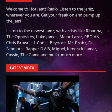
Welcome to Hot Jamz Radio! Listen to the jamz,
wherever you are. Get your freak on and pump up
the jam!
Listen to the newest jamz, with artists like Rihanna,
The Opposites, Luke James, Major Lazer, RBDJAN,
Chris Brown, LL Cool J, Beyonce, Mr. Probz, Fit,
Fabolous, Rapper D.A.B, Miguel, Kendrick Lamar,
Cassie, The Game and much, much more.
LATEST VIDEO