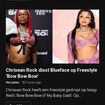
Chrisean Rock disst Blueface op Freestyle
‘Bow Bow Bow’
Hot Jamz
3 years ago
Chrisean Rock heeft een freestyle gedropt op Sexyy
Red’s ‘Bow Bow Bow (F My Baby Dad)’. Op...