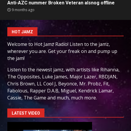
Anti-AZC nummer Broken Veteran alsnog offline
9 months ago
HOT JAMZ
Welcome to Hot Jamz Radio! Listen to the jamz,
wherever you are. Get your freak on and pump up
the jam!
Listen to the newest jamz, with artists like Rihanna,
The Opposites, Luke James, Major Lazer, RBDJAN,
Chris Brown, LL Cool J, Beyonce, Mr. Probz, Fit,
Fabolous, Rapper D.A.B, Miguel, Kendrick Lamar,
Cassie, The Game and much, much more.
LATEST VIDEO