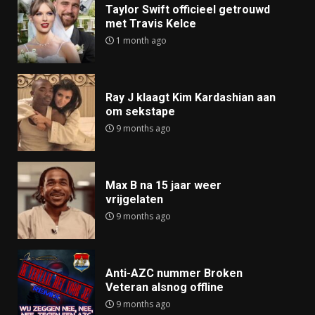
Taylor Swift officieel getrouwd
met Travis Kelce
1 month ago
Ray J klaagt Kim Kardashian aan
om sekstape
9 months ago
Max B na 15 jaar weer
vrijgelaten
9 months ago
Anti-AZC nummer Broken
Veteran alsnog offline
9 months ago