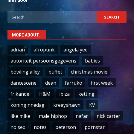
niet door
Search
for:
MORE ABOUT…
adrian
afropunk
angela yee
autoriteit persoonsgegevens
babies
bowling alley
buffet
christmas movie
dancescene
dean
farruko
first week
frikandel
H&M
ibiza
ketting
koninginnedag
kreayshawn
KV
like mike
male hiphop
nafar
nick carter
no sex
notes
peterson
pornstar