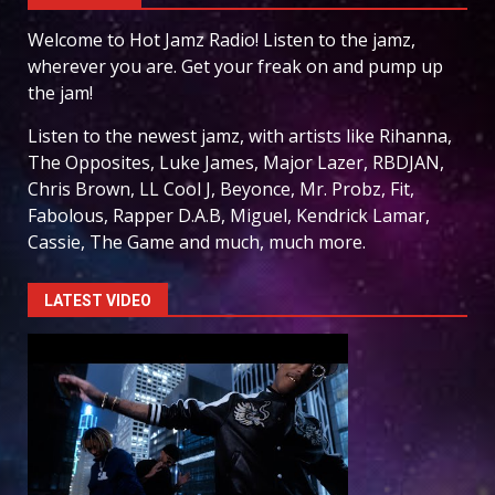
Welcome to Hot Jamz Radio! Listen to the jamz,
wherever you are. Get your freak on and pump up
the jam!
Listen to the newest jamz, with artists like Rihanna,
The Opposites, Luke James, Major Lazer, RBDJAN,
Chris Brown, LL Cool J, Beyonce, Mr. Probz, Fit,
Fabolous, Rapper D.A.B, Miguel, Kendrick Lamar,
Cassie, The Game and much, much more.
LATEST VIDEO