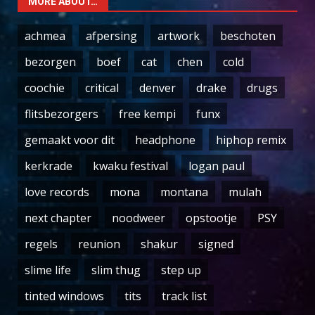
MORE ABOUT…
achmea
afpersing
artwork
beschoten
bezorgen
boef
cat
chen
cold
coochie
critical
denver
drake
drugs
flitsbezorgers
free kempi
funx
gemaakt voor dit
headphone
hiphop remix
kerkrade
kwaku festival
logan paul
love records
mona
montana
mulah
next chapter
noodweer
opstootje
PSY
regels
reunion
shakur
signed
slime life
slim thug
step up
tinted windows
tits
track list