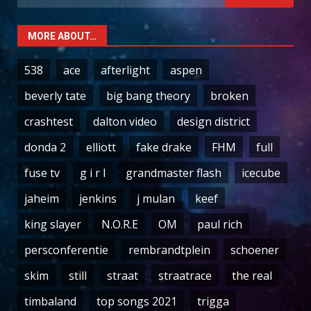
for:
MORE ABOUT…
538
ace
afterlight
aspen
beverly tate
big bang theory
broken
crashtest
dalton video
design district
donda 2
elliott
fake drake
FHM
full
fuse tv
g i r l
grandmaster flash
icecube
jaheim
jenkins
j mulan
keef
king slayer
N.O.R.E
OM
paul rich
persconferentie
rembrandtplein
schoener
skim
still
straat
straatrace
the real
timbaland
top songs 2021
trigga