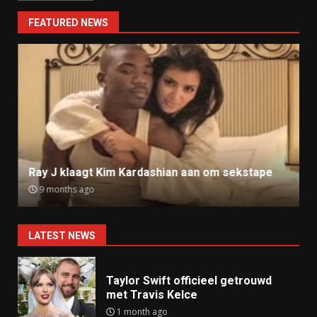
FEATURED NEWS
Ray J klaagt Kim Kardashian aan om sekstape
9 months ago
LATEST NEWS
Taylor Swift officieel getrouwd
met Travis Kelce
1 month ago