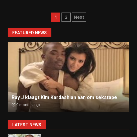
Posts
1
2
Next
navigation
FEATURED NEWS
Ray J klaagt Kim Kardashian aan om sekstape
9 months ago
LATEST NEWS