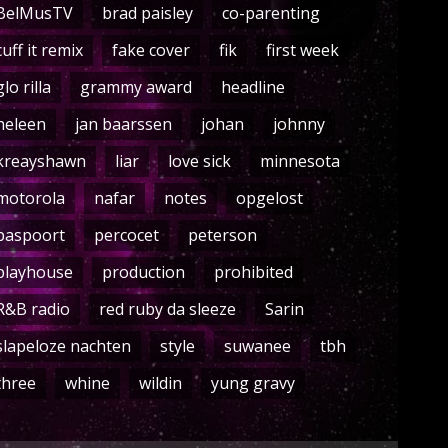
BelMusTV
brad paisley
co-parenting
cuff it remix
fake cover
fik
first week
glo rilla
grammy award
headline
heleen
jan baarssen
johan
johnny
kreayshawn
liar
love sick
minnesota
motorola
nafar
notes
opgelost
paspoort
percocet
peterson
playhouse
production
prohibited
R&B radio
red ruby da sleeze
Sarin
slapeloze nachten
style
suwanee
tbh
three
whine
wildin
yung gravy