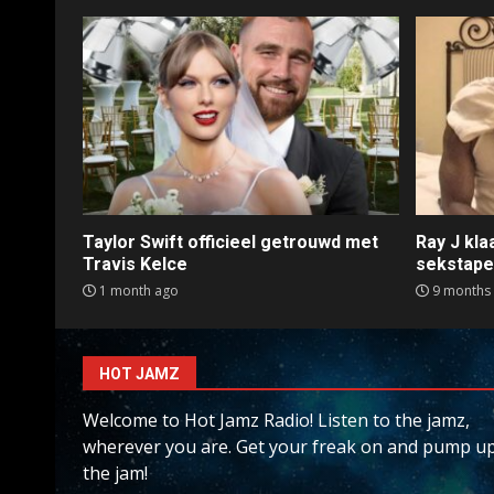
Taylor Swift officieel getrouwd met
Ray J kl
Travis Kelce
sekstap
1 month ago
9 months
HOT JAMZ
Welcome to Hot Jamz Radio! Listen to the jamz,
wherever you are. Get your freak on and pump u
the jam!