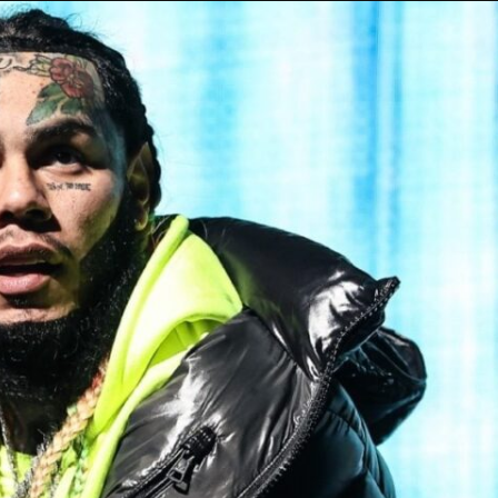
Taylor Swift officieel getrouwd met Travis
Kelce
1 month ago