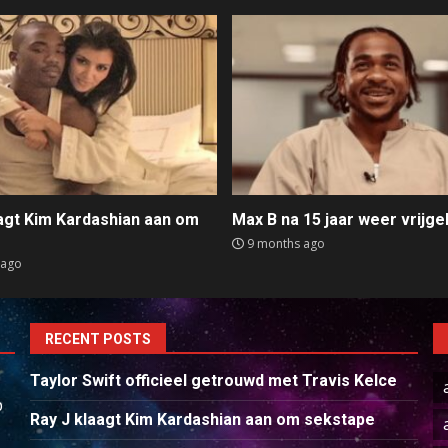
aagt Kim Kardashian aan om
Max B na 15 jaar weer vrijge
e
9 months ago
 ago
RECENT POSTS
Taylor Swift officieel getrouwd met Travis Kelce
p
Ray J klaagt Kim Kardashian aan om sekstape