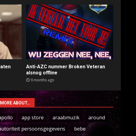
laten
Anti-AZC nummer Broken Veteran
alsnog offline
9 months ago
MORE ABOUT…
apollo
app store
araabmuzik
around
autoriteit persoonsgegevens
bebe