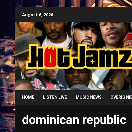
Skip
August 6, 2026
to
content
HOME
LISTEN LIVE
MUSIC NEWS
OVERIG N
dominican republic