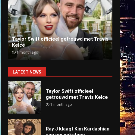
Ray J klaagt Kim Kardashian aan om
Anti
sekstape
offlin
9 months ago
9 mo
LATEST NEWS
Taylor Swift officieel
getrouwd met Travis Kelce
1 month ago
Ray J klaagt Kim Kardashian
aan om sekstape