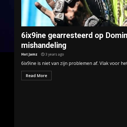
6ix9ine gearresteerd op Domin
mishandeling
Hot Jamz
3 years ago
6ix9ine is niet van zijn problemen af. Vlak voor h
Read More