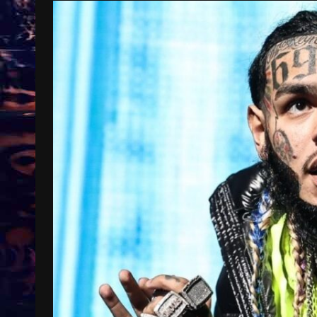
Treinkaartjes worden duurder,
abonnementen verdwijnen
9 months ago