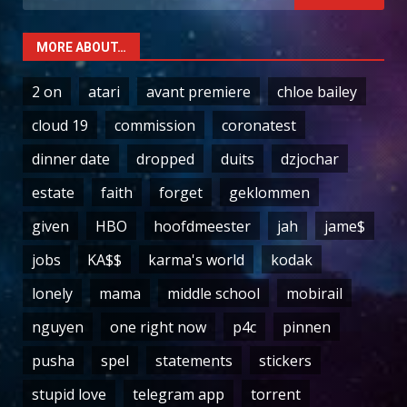
for:
MORE ABOUT…
2 on
atari
avant premiere
chloe bailey
cloud 19
commission
coronatest
dinner date
dropped
duits
dzjochar
estate
faith
forget
geklommen
given
HBO
hoofdmeester
jah
jame$
jobs
KA$$
karma's world
kodak
lonely
mama
middle school
mobirail
nguyen
one right now
p4c
pinnen
pusha
spel
statements
stickers
stupid love
telegram app
torrent