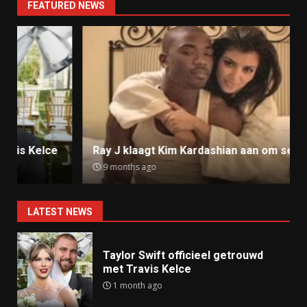
FEATURED NEWS
Ray J klaagt Kim Kardashian aan om sekstape
9 months ago
LATEST NEWS
Taylor Swift officieel getrouwd
met Travis Kelce
1 month ago