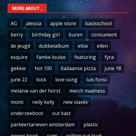
MORE ABOUT…
AG
alessia
apple store
basisschool
berry
birthday girl
buren
consument
de jeugd
dubbelalbum
elise
ellen
esquire
famke louise
featuring
fyra
gekkie
hot 100
italiaanse pizza
june 18
june 22
loick
love song
luis fonsi
melanie van der horst
merch madness
momi
nelly kelly
new slaves
onderzeeboot
out kast
parkeertarieven amsterdam
plastic
power book
rami
rolling out loud