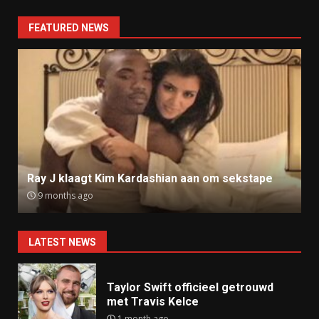
FEATURED NEWS
Ray J klaagt Kim Kardashian aan om sekstape
9 months ago
LATEST NEWS
Taylor Swift officieel getrouwd
met Travis Kelce
1 month ago