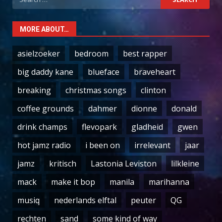
for:
MORE ABOUT…
asielzoeker
bedroom
best rapper
big daddy kane
blueface
braveheart
breaking
christmas songs
clinton
coffee grounds
dahmer
dionne
donald
drink champs
flevopark
gladheid
gwen
hot jamz radio
i been on
irrelevant
jaar
jamz
kritisch
Lastonia Leviston
lilkleine
mack
make it bop
manila
marihanna
musiq
nederlands elftal
peuter
QG
rechten
sand
some kind of way