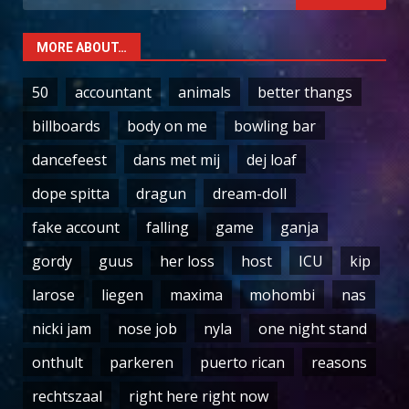
for:
MORE ABOUT…
50
accountant
animals
better thangs
billboards
body on me
bowling bar
dancefeest
dans met mij
dej loaf
dope spitta
dragun
dream-doll
fake account
falling
game
ganja
gordy
guus
her loss
host
ICU
kip
larose
liegen
maxima
mohombi
nas
nicki jam
nose job
nyla
one night stand
onthult
parkeren
puerto rican
reasons
rechtszaal
right here right now