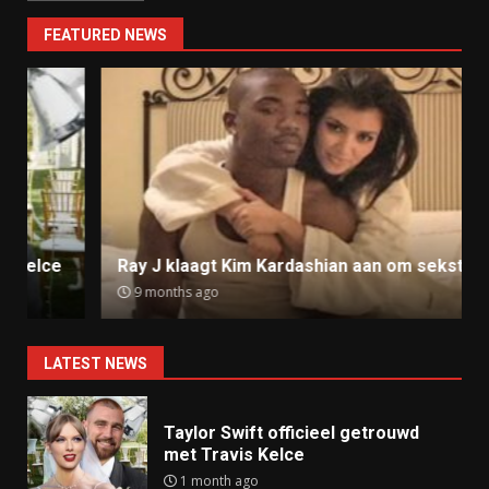
FEATURED NEWS
Ray J klaagt Kim Kardashian aan om sekstape
9 months ago
LATEST NEWS
Taylor Swift officieel getrouwd
met Travis Kelce
1 month ago