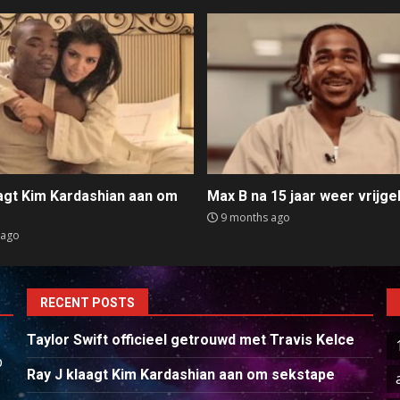
aagt Kim Kardashian aan om
Max B na 15 jaar weer vrijge
e
9 months ago
 ago
RECENT POSTS
Taylor Swift officieel getrouwd met Travis Kelce
p
Ray J klaagt Kim Kardashian aan om sekstape