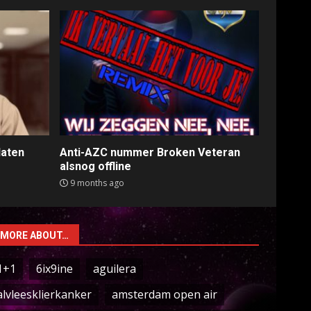
laten
Anti-AZC nummer Broken Veteran
alsnog offline
9 months ago
MORE ABOUT…
1+1
6ix9ine
aguilera
alvleesklierkanker
amsterdam open air