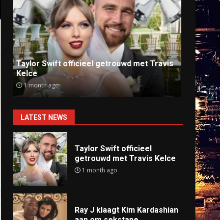
Ray J klaagt Kim Kardashian aan om
Anti
sekstape
offlin
9 months ago
9 mo
LATEST NEWS
Taylor Swift officieel
getrouwd met Travis Kelce
1 month ago
Ray J klaagt Kim Kardashian
aan om sekstape