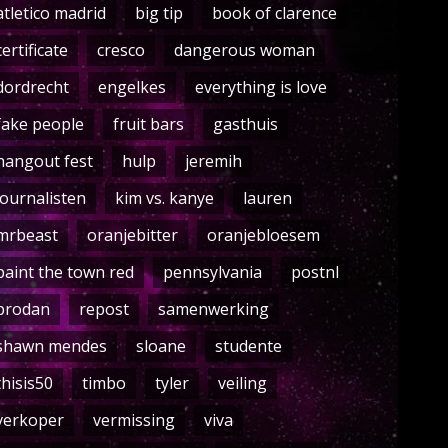
atletico madrid
big tip
book of clarence
certificate
cresco
dangerous woman
dordrecht
engelkes
everything is love
fake people
fruit bars
gasthuis
hangout fest
hulp
jeremih
journalisten
kim vs. kanye
lauren
mrbeast
oranjebitter
oranjebloesem
paint the town red
pennsylvania
postnl
prodan
repost
samenwerking
shawn mendes
sloane
studente
thisis50
timbo
tyler
veiling
verkoper
vermissing
viva