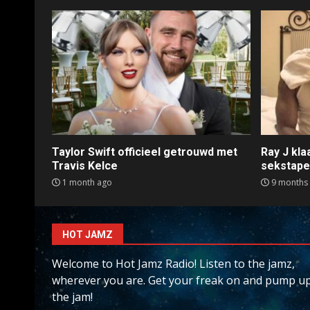
Taylor Swift officieel getrouwd met
Ray J kl
Travis Kelce
sekstap
1 month ago
9 months
HOT JAMZ
Welcome to Hot Jamz Radio! Listen to the jamz,
wherever you are. Get your freak on and pump u
the jam!