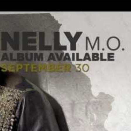
Taylor Swift officieel getrouwd met Travis
Kelce
1 month ago