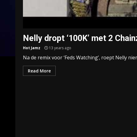
Nelly dropt ‘100K’ met 2 Chain
Hot Jamz
13 years ago
Na de remix voor ‘Feds Watching’, roept Nelly nie
Read More