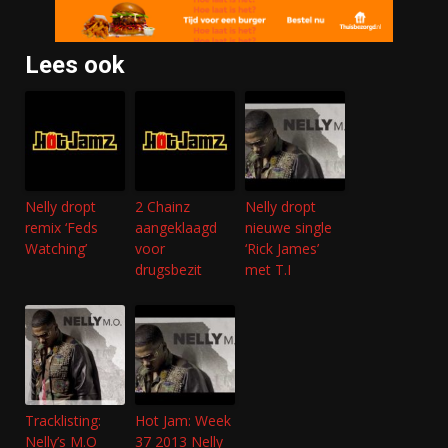
Lees ook
Nelly dropt
2 Chainz
Nelly dropt
remix ‘Feds
aangeklaagd
nieuwe single
Watching’
voor
‘Rick James’
drugsbezit
met T.I
Tracklisting:
Hot Jam: Week
Nelly’s M.O
37 2013 Nelly