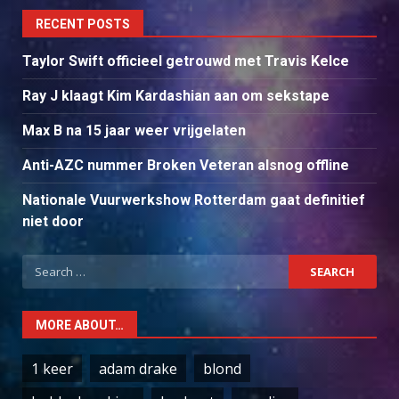
RECENT POSTS
Taylor Swift officieel getrouwd met Travis Kelce
Ray J klaagt Kim Kardashian aan om sekstape
Max B na 15 jaar weer vrijgelaten
Anti-AZC nummer Broken Veteran alsnog offline
Nationale Vuurwerkshow Rotterdam gaat definitief
niet door
Search
for:
MORE ABOUT…
1 keer
adam drake
blond