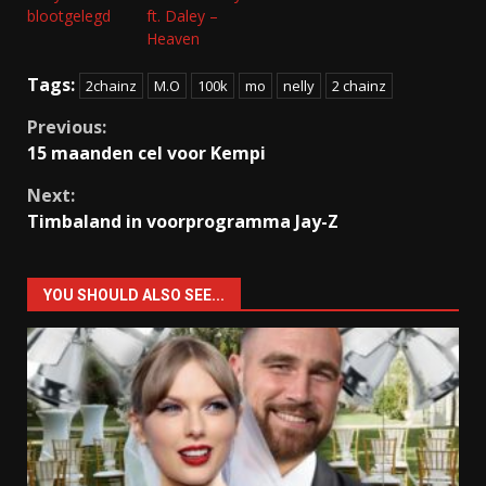
blootgelegd
ft. Daley –
Heaven
Tags:
2chainz
M.O
100k
mo
nelly
2 chainz
Continue
Previous:
15 maanden cel voor Kempi
Reading
Next:
Timbaland in voorprogramma Jay-Z
YOU SHOULD ALSO SEE...