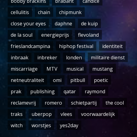
bobby brackins
brabant
candice
cellulitis
chain
chipmunk
close your eyes
daphne
de kuip
de la soul
energieprijs
flevoland
frieslandcampina
hiphop festival
identiteit
inbraak
inbreker
londen
militaire dienst
miscarriage
MTV
musical
mustang
netneutraliteit
omi
pitbull
poetic
prak
publishing
qatar
raymond
reclamevrij
romero
schietpartij
the cool
traks
uberpop
vlees
voorwaardelijk
witch
worstjes
yes2day