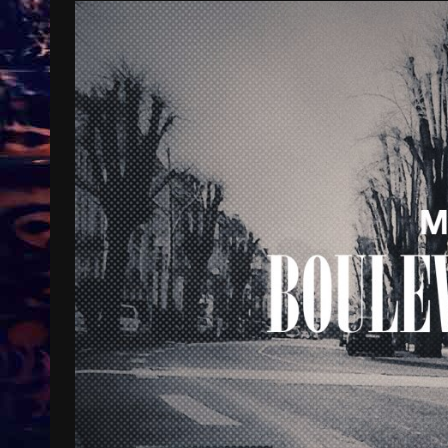
Treinkaartjes worden duurder,
abonnementen verdwijnen
9 months ago