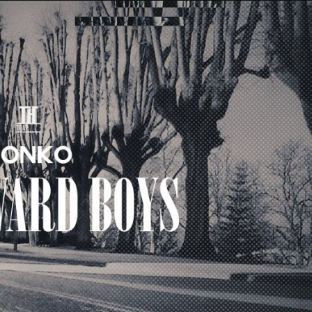
Taylor Swift officieel getrouwd met Travis
Kelce
1 month ago