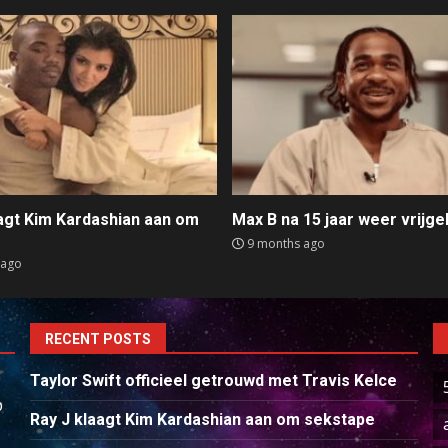
aagt Kim Kardashian aan om
Max B na 15 jaar weer vrijge
e
9 months ago
 ago
RECENT POSTS
Taylor Swift officieel getrouwd met Travis Kelce
p
Ray J klaagt Kim Kardashian aan om sekstape