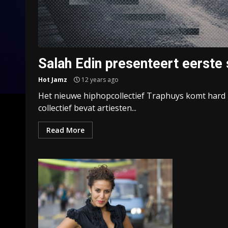
Salah Edin presenteert eerste s
Hot Jamz
12 years ago
Het nieuwe hiphopcollectief Traphuys komt hard b
collectief bevat artiesten...
Read More