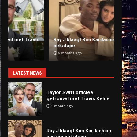
Ray J klaagt Kim Kardashian aan om
Anti
sekstape
offlin
9 months ago
9 mo
LATEST NEWS
Taylor Swift officieel
getrouwd met Travis Kelce
1 month ago
Ray J klaagt Kim Kardashian
aan om sekstape