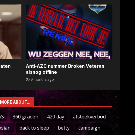
laten
Anti-AZC nummer Broken Veteran
alsnog offline
9 months ago
MORE ABOUT…
5S
360 graden
420 day
afsteekverbod
asian
back to sleep
betty
campaign