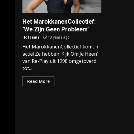
Het MarokkanenCollectief:
‘We Zijn Geen Probleem’
Hot Jamz
13 years ago
Het MarokkanenCollectief komt in
actie! Ze hebben ‘Kijk Om Je Heen’
van Re-Play uit 1998 omgetoverd
tot...
Read More