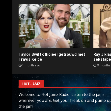
Taylor Swift officieel getrouwd met
Ray J kl
Travis Kelce
sekstap
1 month ago
9 months
HOT JAMZ
Welcome to Hot Jamz Radio! Listen to the jamz,
wherever you are. Get your freak on and pump u
the jam!