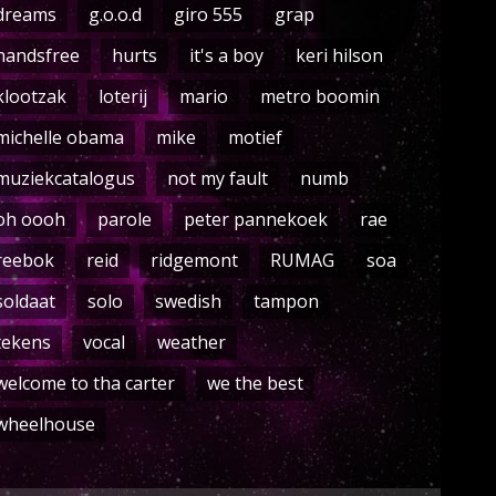
dreams
g.o.o.d
giro 555
grap
handsfree
hurts
it's a boy
keri hilson
klootzak
loterij
mario
metro boomin
michelle obama
mike
motief
muziekcatalogus
not my fault
numb
oh oooh
parole
peter pannekoek
rae
reebok
reid
ridgemont
RUMAG
soa
soldaat
solo
swedish
tampon
tekens
vocal
weather
welcome to tha carter
we the best
wheelhouse