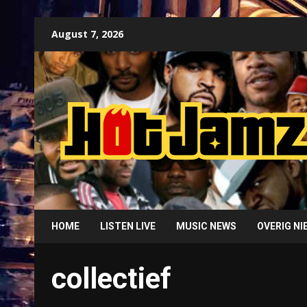
Skip
August 7, 2026
to
content
HOME
LISTEN LIVE
MUSIC NEWS
OVERIG N
collectief