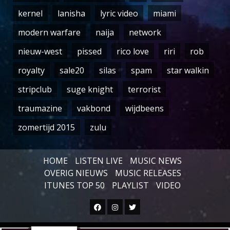
kernel
lanisha
lyric video
miami
modern warfare
naija
network
nieuw-west
pissed
rico love
riri
rob
royalty
sale20
silas
spam
star walkin
stripclub
suge knight
terrorist
traumazine
vakbond
wijdbeens
zomertijd 2015
zulu
HOME
LISTEN LIVE
MUSIC NEWS
OVERIG NIEUWS
MUSIC RELEASES
ITUNES TOP 50
PLAYLIST
VIDEO
Facebook
Instagram
Twitter