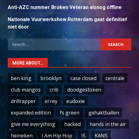
Anti-AZC nummer Broken Veteran alsnog offline
Nationale Vuurwerkshow Rotterdam gaat definitief
niet door
Search
for:
MORE ABOUT…
ben king
brooklyn
case closed
centrale
club mangos
crib
doodgestoken
drillrapper
el rey
eudoxie
expanded edition
fs green
gehaktballen
give me everything
hacked
hands in the air
heineken
I Am Hip Hop
IS
KANS