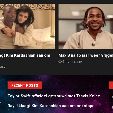
aagt Kim Kardashian aan om
Max B na 15 jaar weer vrijge
e
9 months ago
 ago
RECENT POSTS
Taylor Swift officieel getrouwd met Travis Kelce
p
Ray J klaagt Kim Kardashian aan om sekstape