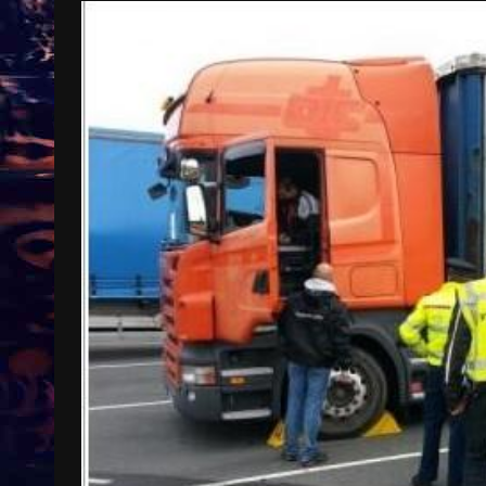
Treinkaartjes worden duurder,
abonnementen verdwijnen
9 months ago