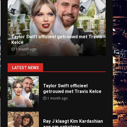
Ray J klaagt Kim Kardashian aan om
Anti
sekstape
offlin
9 months ago
9 mo
LATEST NEWS
Taylor Swift officieel
getrouwd met Travis Kelce
1 month ago
Ray J klaagt Kim Kardashian
aan om sekstape