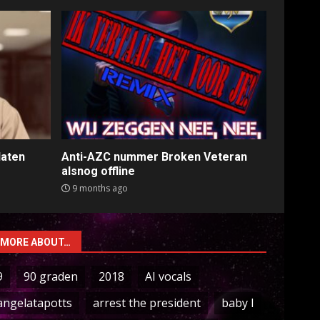
laten
Anti-AZC nummer Broken Veteran
alsnog offline
9 months ago
MORE ABOUT…
9
90 graden
2018
AI vocals
angelatapotts
arrest the president
baby I