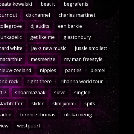
beata kowalski
beat it
begrafenis
burnout
cb channel
charles martinet
collegrove
dj audits
een barkie
funkadelic
get like me
glastonbury
hard white
jay-z new music
jussie smollett
macarthur
mesmerize
my man freestyle
nieuw-zeeland
nipples
panties
piemel
pnb rock
right there
rihanna world tour
rtl7
shoarmazaak
sieve
singlee
slachtoffer
slider
slim jxmmi
spits
tadoe
terence thomas
ulrika menig
view
westpoort