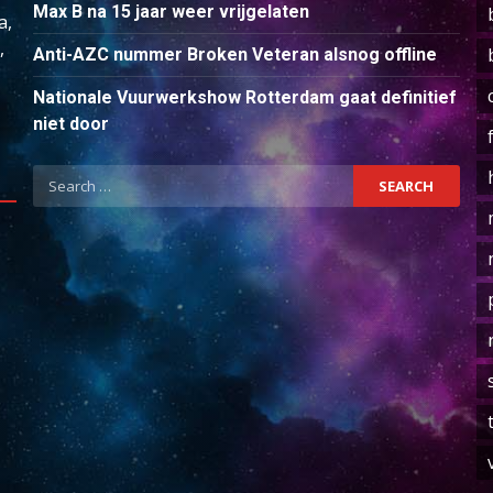
Max B na 15 jaar weer vrijgelaten
a,
,
Anti-AZC nummer Broken Veteran alsnog offline
Nationale Vuurwerkshow Rotterdam gaat definitief
niet door
Search
for: