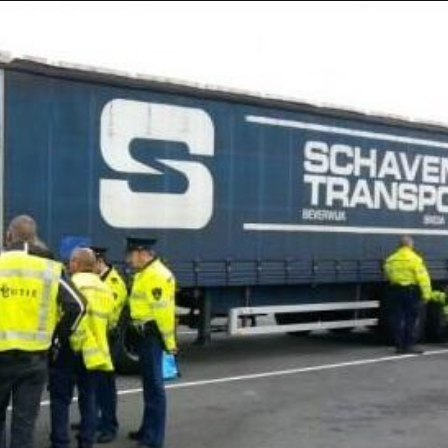
Taylor Swift officieel getrouwd met Travis
Kelce
1 month ago