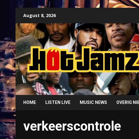
Skip
August 8, 2026
to
content
HOME
LISTEN LIVE
MUSIC NEWS
OVERIG N
verkeerscontrole