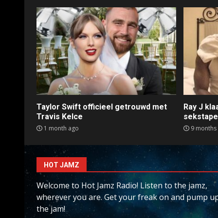
Taylor Swift officieel getrouwd met
Ray J kl
Travis Kelce
sekstap
1 month ago
9 months
HOT JAMZ
Welcome to Hot Jamz Radio! Listen to the jamz,
wherever you are. Get your freak on and pump u
the jam!