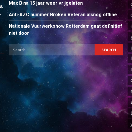
Max B na 15 jaar weer vrijgelaten
a,
,
Anti-AZC nummer Broken Veteran alsnog offline
Nationale Vuurwerkshow Rotterdam gaat definitief
niet door
Search
for: