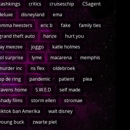
cashkings
critics
cruiseschip
CSagent
deluxe
disneyland
ema
emma heesters
eric b
fake
family ties
grand theft auto
hanze
hurt you
jay meezee
joggo
katie holmes
lol surprise
lyme
macarena
memphis
murder inc
ns flex
oldebroek
op de ring
pandemic
patient
plea
ravens home
S.W.E.D
self made
shady films
storm ellen
stromae
tiktok ban Amerika
walt disney
young buck
zwarte piet