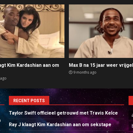
aagt Kim Kardashian aan om
Max B na 15 jaar weer vrijge
e
9 months ago
 ago
RECENT POSTS
Taylor Swift officieel getrouwd met Travis Kelce
p
Ray J klaagt Kim Kardashian aan om sekstape