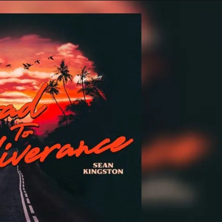
Taylor Swift officieel getrouwd met Travis
Kelce
1 month ago