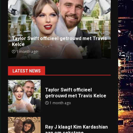
Ray J klaagt Kim Kardashian aan om
Anti
sekstape
offlin
9 months ago
9 mo
LATEST NEWS
Taylor Swift officieel
getrouwd met Travis Kelce
1 month ago
Ray J klaagt Kim Kardashian
aan om sekstape