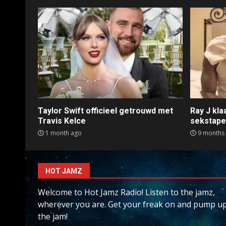
Taylor Swift officieel getrouwd met
Ray J kl
Travis Kelce
sekstap
1 month ago
9 months
HOT JAMZ
Welcome to Hot Jamz Radio! Listen to the jamz,
wherever you are. Get your freak on and pump u
the jam!