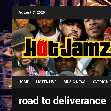
Skip
August 7, 2026
to
content
HOME
LISTEN LIVE
MUSIC NEWS
OVERIG N
road to deliverance