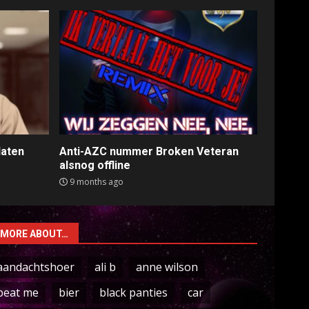
laten
Anti-AZC nummer Broken Veteran
alsnog offline
9 months ago
MORE ABOUT…
aandachtshoer
ali b
anne wilson
beat me
bier
black panties
car