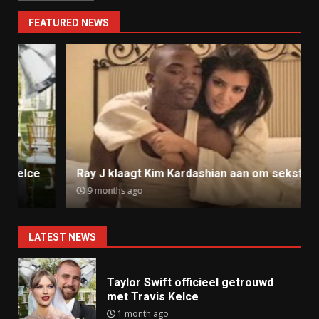
FEATURED NEWS
Ray J klaagt Kim Kardashian aan om sekstape
9 months ago
LATEST NEWS
Taylor Swift officieel getrouwd
met Travis Kelce
1 month ago