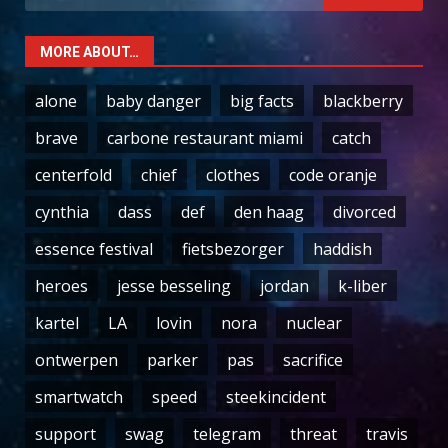
for:
MORE ABOUT…
alone
baby danger
big facts
blackberry
brave
carbone restaurant miami
catch
centerfold
chief
clothes
code oranje
cynthia
dass
def
den haag
divorced
essence festival
fietsbezorger
haddish
heroes
jesse besseling
jordan
k-liber
kartel
LA
lovin
nora
nuclear
ontwerpen
parker
pas
sacrifice
smartwatch
speed
steekincident
support
swag
telegram
threat
travis