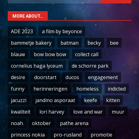
for:
MORE ABOUT…
ADE 2023
a film by beyonce
bammetje bakery
batman
becky
bee
blauw
bow bow bow
collect call
cornelius haga lyceum
de schorre park
desire
doorstart
ducos
engagement
funny
herinneringen
homeless
indicted
jacuzzi
jandino asporaat
keefe
kitten
kwaliteit
lori harvey
love and war
muur
noah
oktober
pathe arena
princess nokia
pro-rusland
promotie