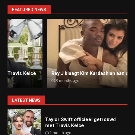
FEATURED NEWS
Ray J klaagt Kim Kardashian aan om sekstape
9 months ago
LATEST NEWS
Taylor Swift officieel getrouwd
met Travis Kelce
1 month ago