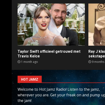
Taylor Swift officieel getrouwd met
Ray J kl
Travis Kelce
sekstap
1 month ago
9 months
HOT JAMZ
Welcome to Hot Jamz Radio! Listen to the jamz,
wherever you are. Get your freak on and pump u
the jam!