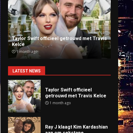
Ray J klaagt Kim Kardashian aan om
Anti
sekstape
offlin
9 months ago
9 mo
LATEST NEWS
Taylor Swift officieel
getrouwd met Travis Kelce
1 month ago
Ray J klaagt Kim Kardashian
aan om sekstape