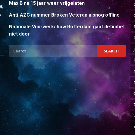
Max B na 15 jaar weer vrijgelaten
a,
,
Anti-AZC nummer Broken Veteran alsnog offline
Nationale Vuurwerkshow Rotterdam gaat definitief
niet door
Search
for: