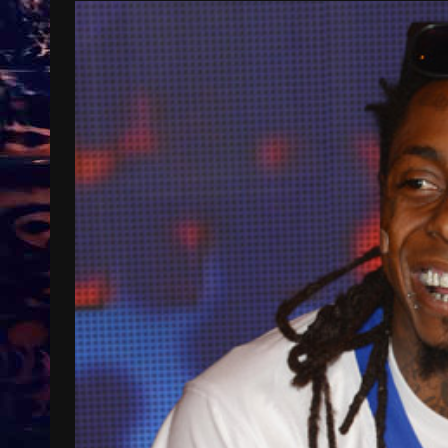
Treinkaartjes worden duurder,
abonnementen verdwijnen
9 months ago