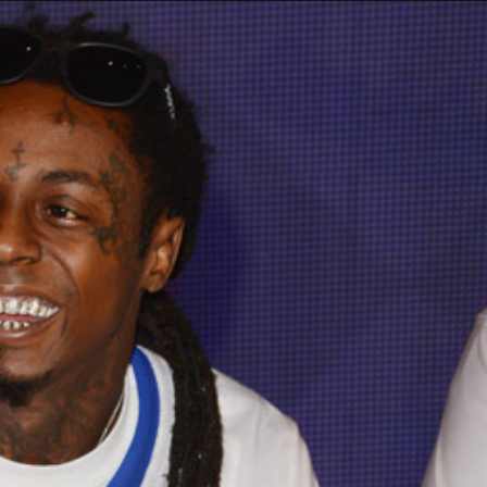
Taylor Swift officieel getrouwd met Travis
Kelce
1 month ago