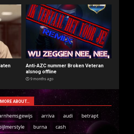
laten
Anti-AZC nummer Broken Veteran
alsnog offline
9 months ago
MORE ABOUT…
arnhemsgewijs
arriva
audi
betrapt
bijlmerstyle
burna
cash