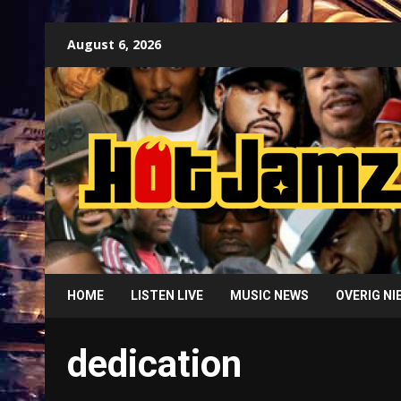
Skip
August 6, 2026
to
content
HOME
LISTEN LIVE
MUSIC NEWS
OVERIG N
dedication