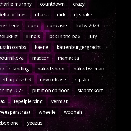
charlie murphy
countdown
crazy
delta airlines
dhaka
dirk
dj snake
enschede
euro
eurovisie
furby 2023
gelukkig
illinois
jack in the box
jury
justin combs
kaene
kattenburgergracht
kournikova
madcon
mamacita
moon landing
naked shoot
naked woman
netflix juli 2023
new release
nipslip
oh my 2023
put it on da floor
slaaptekort
tax
tepelpiercing
vermist
weesperstraat
wheelie
woohah
xbox one
yeezus