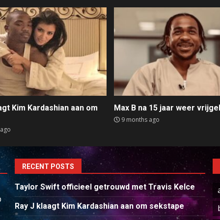
aagt Kim Kardashian aan om
Max B na 15 jaar weer vrijge
e
9 months ago
 ago
RECENT POSTS
Taylor Swift officieel getrouwd met Travis Kelce
p
Ray J klaagt Kim Kardashian aan om sekstape