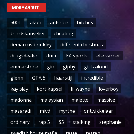
MORE ABOUT…
500L
akon
autocue
bitches
bondskanselier
cheating
demarcus brinkley
different christmas
drugsdealer
duim
EA sports
elle varner
emma stone
gin
giphy
girls aloud
glenn
GTA 5
haarstijl
incredible
kay slay
kort kapsel
lil wayne
loverboy
madonna
malaysian
malette
massive
mazaradi
mivd
myrthe
ontwikkelaar
ordinary
rap 5
S5
stalking
stephanie
swedish house mafia
taste
testen