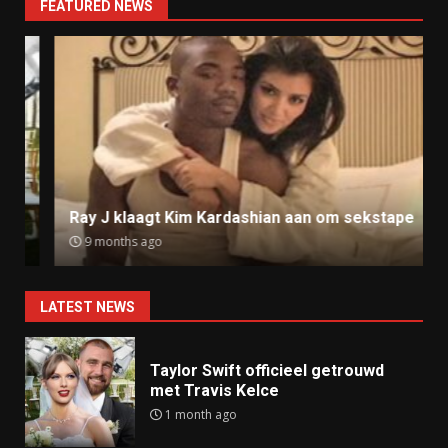
FEATURED NEWS
Ray J klaagt Kim Kardashian aan om sekstape
9 months ago
LATEST NEWS
Taylor Swift officieel getrouwd
met Travis Kelce
1 month ago