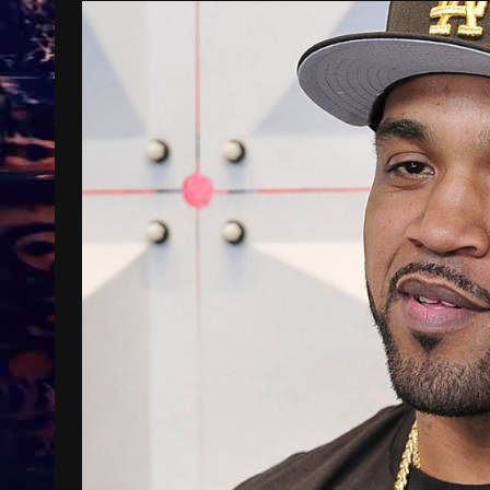
Treinkaartjes worden duurder,
abonnementen verdwijnen
9 months ago