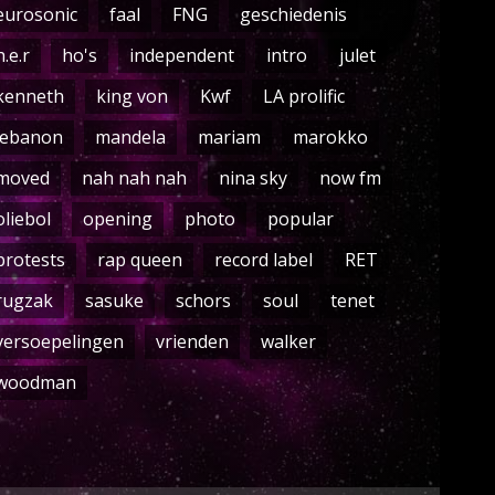
eurosonic
faal
FNG
geschiedenis
h.e.r
ho's
independent
intro
julet
kenneth
king von
Kwf
LA prolific
lebanon
mandela
mariam
marokko
moved
nah nah nah
nina sky
now fm
oliebol
opening
photo
popular
protests
rap queen
record label
RET
rugzak
sasuke
schors
soul
tenet
versoepelingen
vrienden
walker
woodman