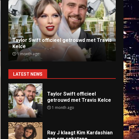
Ray J klaagt Kim Kardashian aan om
Anti
sekstape
offlin
9 months ago
9 mo
LATEST NEWS
Taylor Swift officieel
getrouwd met Travis Kelce
1 month ago
Ray J klaagt Kim Kardashian
aan om sekstape