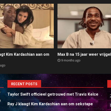
aagt Kim Kardashian aan om
Max B na 15 jaar weer vrijge
e
9 months ago
 ago
RECENT POSTS
Taylor Swift officieel getrouwd met Travis Kelce
p
Ray J klaagt Kim Kardashian aan om sekstape