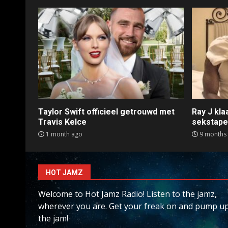
Taylor Swift officieel getrouwd met
Ray J kl
Travis Kelce
sekstap
1 month ago
9 months
HOT JAMZ
Welcome to Hot Jamz Radio! Listen to the jamz,
wherever you are. Get your freak on and pump u
the jam!