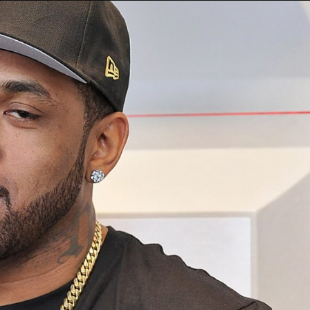
Taylor Swift officieel getrouwd met Travis
Kelce
1 month ago