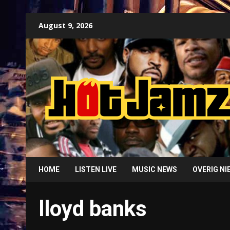
Skip
August 9, 2026
to
content
HOME
LISTEN LIVE
MUSIC NEWS
OVERIG N
lloyd banks