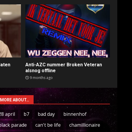
laten
Anti-AZC nummer Broken Veteran
alsnog offline
9 months ago
MORE ABOUT…
28 april
b7
bad day
binnenhof
black parade
can't be life
chamillionaire