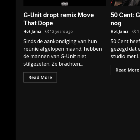
G-Unit dropt remix Move
50 Cent: G
That Dope
nog
Hot Jamz
12 years ago
Hot Jamz
1
Sinds de aankondiging van hun
50 Cent heef
reünie afgelopen maand, hebben
gezegd dat 
de mannen van G-Unit niet
studio met L
stilgezeten. Ze brachten...
Read More
Read More