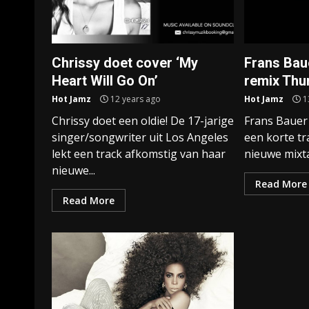
Chrissy doet cover ‘My
Frans Bau
Heart Will Go On’
remix Thu
Hot Jamz
12 years ago
Hot Jamz
1
Chrissy doet een oldie! De 17-jarige
Frans Bauer 
singer/songwriter uit Los Angeles
een korte tr
lekt een track afkomstig van haar
nieuwe mixta
nieuwe...
Read More
Read More