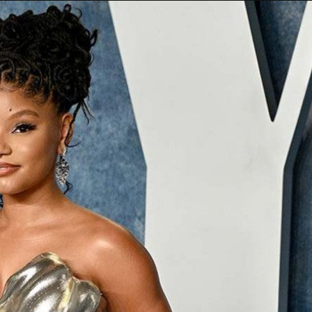
Taylor Swift officieel getrouwd met Travis
Kelce
1 month ago