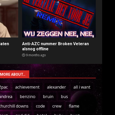
laten
Anti-AZC nummer Broken Veteran
alsnog offline
9 months ago
MORE ABOUT…
2pac
achievement
alexander
all i want
andrea
benzino
bruin
bus
churchill downs
code
crew
flame