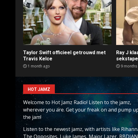
Taylor Swift officieel getrouwd met
Ray J kl
Travis Kelce
sekstap
1 month ago
9 months
HOT JAMZ
Welcome to Hot Jamz Radio! Listen to the jamz,
wherever you are. Get your freak on and pump u
the jam!
Listen to the newest jamz, with artists like Rihann
The Opposites, Luke James, Major Lazer, RBDJAN