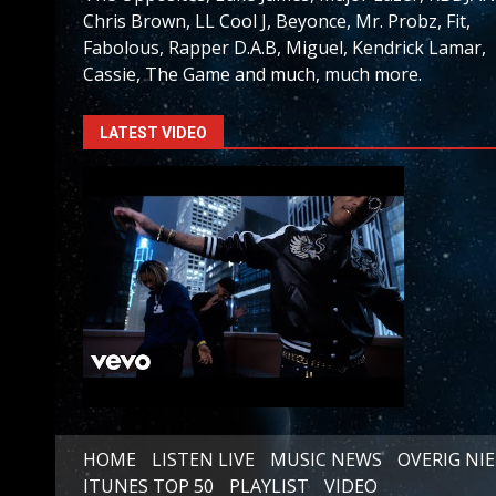
Chris Brown, LL Cool J, Beyonce, Mr. Probz, Fit,
Fabolous, Rapper D.A.B, Miguel, Kendrick Lamar,
Cassie, The Game and much, much more.
LATEST VIDEO
HOME
LISTEN LIVE
MUSIC NEWS
OVERIG NI
ITUNES TOP 50
PLAYLIST
VIDEO