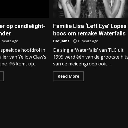
er op candlelight-
Familie Lisa ‘Left Eye’ Lopes
nder
boos om remake Waterfalls
3 years ago
Hot Jamz
13 years ago
speelt de hoofdrol in
De single ‘Waterfalls’ van TLC uit
ailer van Yellow Claw’s
1995 werd één van de grootste hit
pe. #6 komt op...
van de meidengroep ooit....
Read More