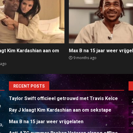
aagt Kim Kardashian aan om
Max B na 15 jaar weer vrijge
e
9 months ago
 ago
RECENT POSTS
Taylor Swift officieel getrouwd met Travis Kelce
p
Ray J klaagt Kim Kardashian aan om sekstape
Max B na 15 jaar weer vrijgelaten
a,
,