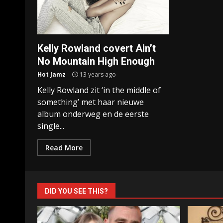
Kelly Rowland covert Ain’t
No Mountain High Enough
Hot Jamz
13 years ago
Kelly Rowland zit ‘in the middle of
something’ met haar nieuwe
album onderweg en de eerste
single...
Read More
DID YOU SEE THIS?