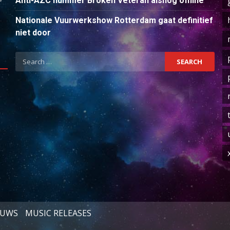
Anti-AZC nummer Broken Veteran alsnog offline
Nationale Vuurwerkshow Rotterdam gaat definitief
niet door
Search
for:
EUWS
MUSIC RELEASES