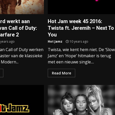
ard werkt aan
Hot Jam week 45 2016:
an Call of Duty:
Twista ft. Jeremih – Next To
arfare 2
You
 years ago
Hot Jamz
10 years ago
an Call of Duty werken
Twista, wie kent hem niet. De ‘Slow
aster van de klassieke
Jamz’ en ‘Hope’ hitmaker is terug
: Modern...
met een nieuwe single....
Read More