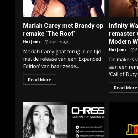
Mariah Carey met Brandy op
Infinity W
remake ‘The Roof’
remaster v
Modern W
Hot Jamz
4 years ago
Hot Jamz
6
Mariah Carey gaat terug in de tijd
met de release van een ‘Expanded
De makers v
Edition’ van haar zesde...
aan een rem
‘Call of Duty
Read More
Read More