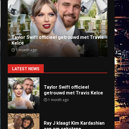
Ray J klaagt Kim Kardashian aan om
Anti
sekstape
offlin
9 months ago
9 mo
LATEST NEWS
Taylor Swift officieel
getrouwd met Travis Kelce
1 month ago
Ray J klaagt Kim Kardashian
aan om sekstape