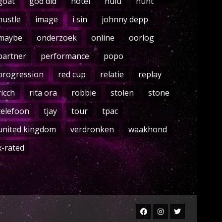
goat
god did
hotel
hulu
hunt
hustle
image
i sin
johnny depp
maybe
onderzoek
online
oorlog
partner
performance
popo
progression
red cup
relatie
replay
ricch
rita ora
robbie
stolen
stone
telefoon
tjay
tour
tpac
united kingdom
verdronken
waakhond
x-rated
Facebook
Instagram
Twitter