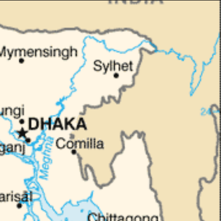
Taylor Swift officieel getrouwd met Travis
Kelce
1 month ago