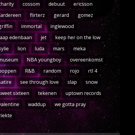
charity
cossom
debuut
ericsson
fardereen
flirterz
gerard
gomez
griffin
immortal
inglewood
jaap edenbaan
jet
keep her on the low
kylie
lion
luda
mars
meka
museum
NBA youngboy
overeenkomst
poppen
R&B
random
rojo
rtl 4
satire
see through love
slap
snow
sweet sixteen
tekenen
uptown records
valentine
waddup
we gotta pray
ziekte