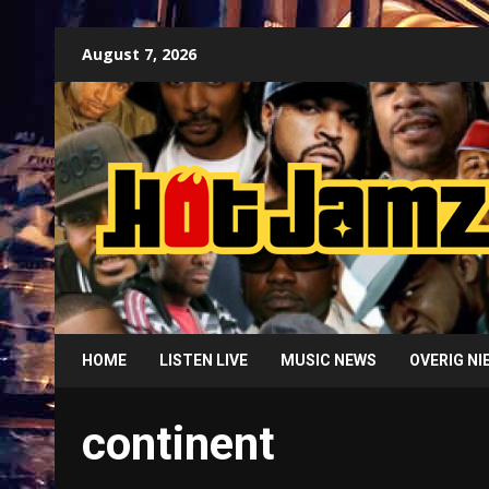
Skip
August 7, 2026
to
content
HOME
LISTEN LIVE
MUSIC NEWS
OVERIG N
continent