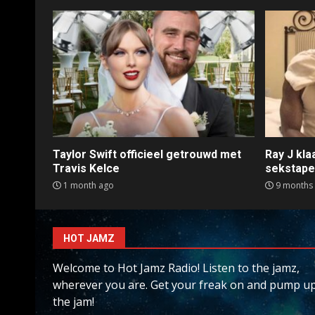
Taylor Swift officieel getrouwd met
Ray J kl
Travis Kelce
sekstap
1 month ago
9 months
HOT JAMZ
Welcome to Hot Jamz Radio! Listen to the jamz,
wherever you are. Get your freak on and pump u
the jam!