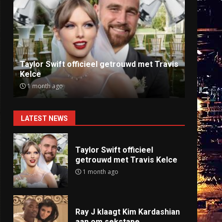
Ray J klaagt Kim Kardashian aan om
Anti
sekstape
offlin
9 months ago
9 mo
LATEST NEWS
Taylor Swift officieel
getrouwd met Travis Kelce
1 month ago
Ray J klaagt Kim Kardashian
aan om sekstape