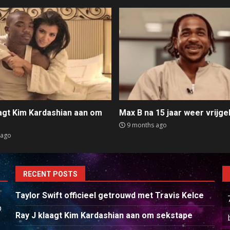
aagt Kim Kardashian aan om
Max B na 15 jaar weer vrijge
e
9 months ago
 ago
RECENT POSTS
Taylor Swift officieel getrouwd met Travis Kelce
p
Ray J klaagt Kim Kardashian aan om sekstape