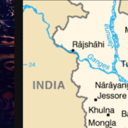
Treinkaartjes worden duurder,
abonnementen verdwijnen
9 months ago