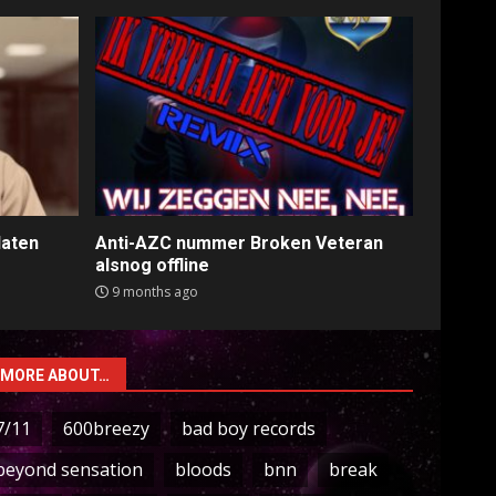
laten
Anti-AZC nummer Broken Veteran
alsnog offline
9 months ago
MORE ABOUT…
7/11
600breezy
bad boy records
beyond sensation
bloods
bnn
break